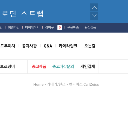
인
회원가입
마이페이지
장바구니
0
주문배송
관심상품
카드무이자
공지사항
Q&A
카메라링크
오는길
보조장비
중고제품
중고매각문의
개인결제
Home
카메라/렌즈
칼자이스 CarlZeiss
>
>