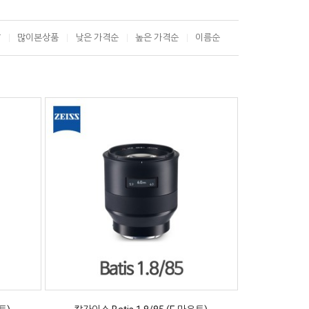
T
많이본상품
낮은 가격순
높은 가격순
이름순