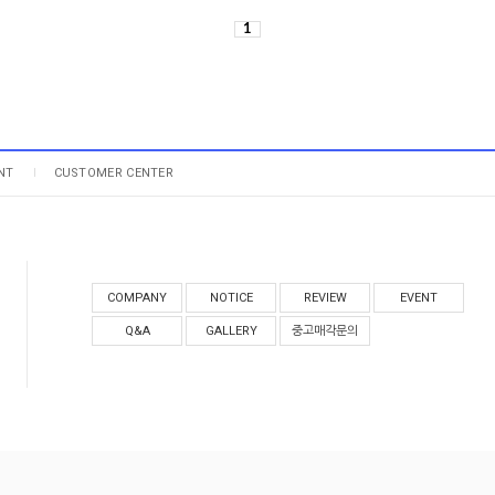
1
NT
CUSTOMER CENTER
COMPANY
NOTICE
REVIEW
EVENT
Q&A
GALLERY
중고매각문의