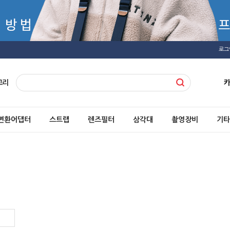
로그
고리
변환어댑터
스트랩
렌즈필터
삼각대
촬영장비
기타