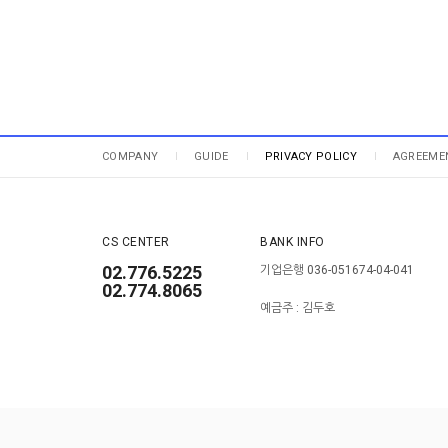
COMPANY
GUIDE
PRIVACY POLICY
AGREEME
CS CENTER
BANK INFO
02.776.5225
기업은행 036-051674-04-041
02.774.8065
예금주 : 김두호