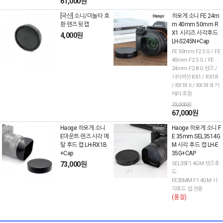
61,000원
[국산] 소니/미놀타 호
하오게 소니 FE 24m
환 렌즈 뒷캡
m 40mm 50mm R
X1 시리즈 사각후드
4,000원
LH-S245N+Cap
FE 50mm F2.5 G / FE
40mm F2.5 G / FE
24mm F2.8 G 렌즈 /
사이버샷 RX1 / RX1R
/ RX1R II / RX1R III 카
메라 호환
73,000원
67,000원
Haoge 하오게 소니
Haoge 하오게 소니 F
E마운트 렌즈 사각 메
E 35mm SEL3514G
탈 후드 캡 LH-RX1B
M 사각 후드 캡 LH-E
+Cap
35G+CAP
73,000원
SEL35F1.4GM 렌즈후
드
FE35MM F1.4GM 사
각후드 캡 전용
(품절)