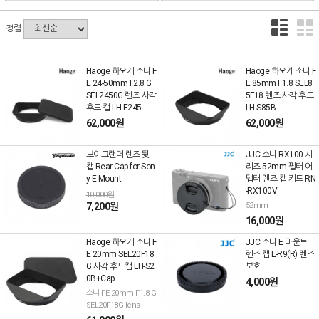
정렬
Haoge 하오게 소니 F
Haoge 하오게 소니 F
E 24-50mm F2.8 G
E 85mm F1.8 SEL8
SEL2450G 렌즈 사각
5F18 렌즈 사각 후드
후드 캡 LH-E245
LH-S85B
62,000원
62,000원
보이그랜더 렌즈 뒷
JJC 소니 RX100 시
캡 Rear Cap for Son
리즈 52mm 필터 어
y E-Mount
댑터 렌즈 캡 키트 RN
-RX100V
10,000원
7,200원
52mm
16,000원
Haoge 하오게 소니 F
JJC 소니 E 마운트
E 20mm SEL20F18
렌즈 캡 L-R9(R) 렌즈
G 사각 후드캡 LH-S2
보호
0B+Cap
4,000원
소니 FE 20mm F1.8 G
SEL20F18G lens