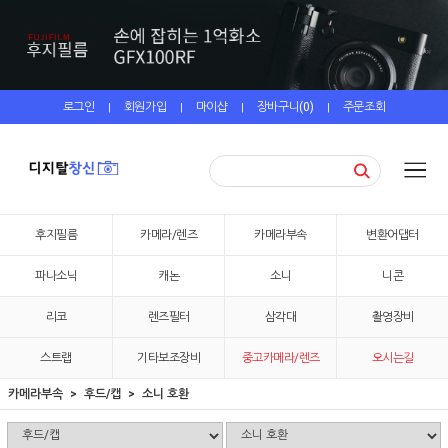
로그인
회원가입
마이샵
장바구니(
0
)
주문조회
|
|
|
|
후지필름
카메라/렌즈
카메라부속
변환어댑터
파나소닉
캐논
소니
니콘
리코
렌즈필터
삼각대
촬영장비
스트랩
기타보조장비
중고카메라/렌즈
오시는길
카메라부속
후드/캡
소니 호환