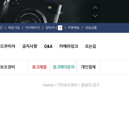
인
회원가입
마이페이지
장바구니
0
주문배송
관심상품
카드무이자
공지사항
Q&A
카메라링크
오는길
보조장비
중고제품
중고매각문의
개인결제
Home
기타보조장비
클램프/공구
>
>