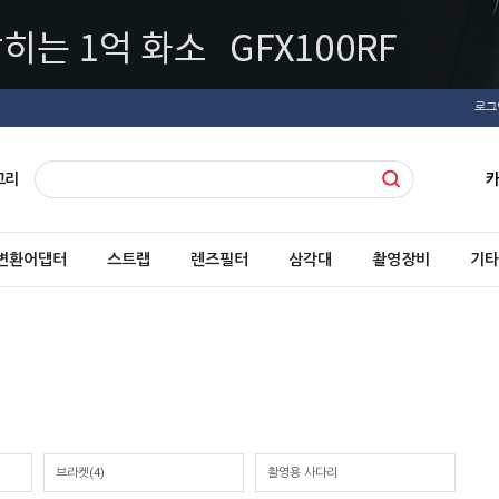
로그
고리
변환어댑터
스트랩
렌즈필터
삼각대
촬영장비
기타
브라켓
(4)
촬영용 사다리