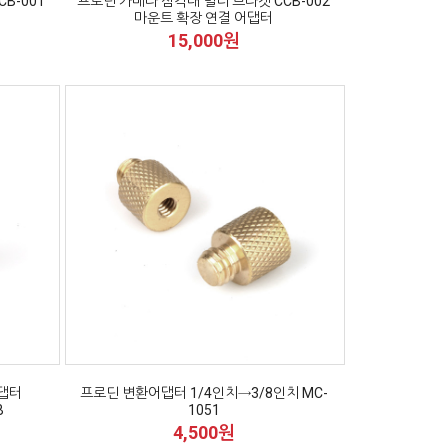
B-001
프로딘 카메라 삼각대 멀티 브라켓 CCB-002
마운트 확장 연결 어댑터
15,000원
어댑터
프로딘 변환어댑터 1/4인치→3/8인치 MC-
B
1051
4,500원