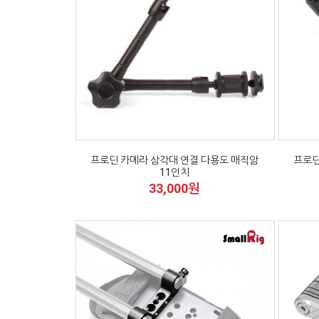
프로딘 카메라 삼각대 연결 다용도 매직암
프로딘
11인치
33,000원