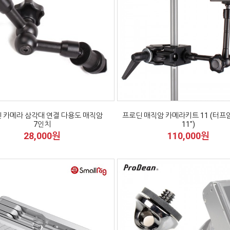
 카메라 삼각대 연결 다용도 매직암
프로딘 매직암 카메라키트 11 (터프
7인치
11")
28,000원
110,000원