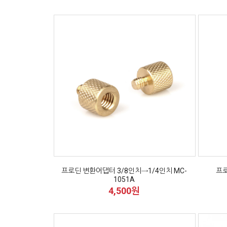
프로딘 변환어댑터 3/8인치→1/4인치 MC-
프로
1051A
4,500원