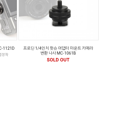
-1121D
프로딘 1/4인치 핫슈 어댑터 마운트 카메라
변환 나사 MC-1061B
랩장착
SOLD OUT