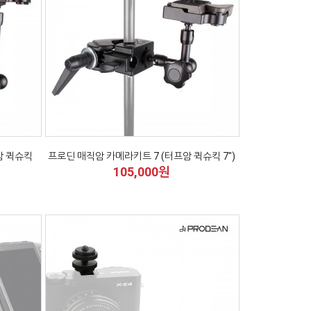
암 퀵슈킥
프로딘 매직암 카메라키트 7 (터프암 퀵슈킥 7")
105,000원