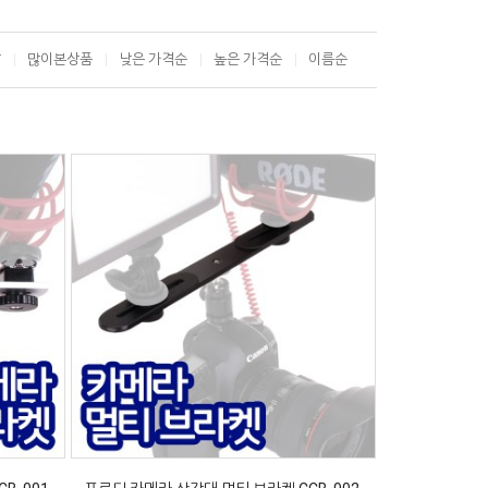
T
많이본상품
낮은 가격순
높은 가격순
이름순