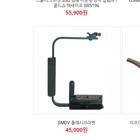
스몰리그 외장 SSD 범용 마운팅 장착 클램프 /
OSMO
콜드슈 맥세이프 SR5196
55,900원
SMDV 플래시브라켓
이츠미 
45,000원