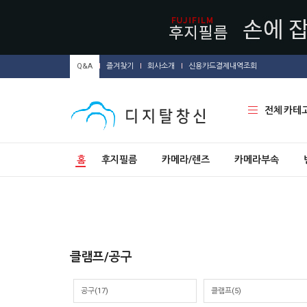
Q&A
즐겨찾기
회사소개
신용카드결제내역조회
전체 카테
홈
후지필름
카메라/렌즈
카메라부속
클램프/공구
공구
(17)
클램프
(5)