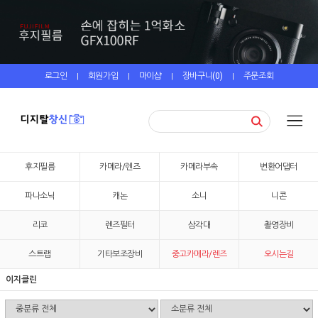
로그인
회원가입
마이샵
장바구니(
0
)
주문조회
|
|
|
|
후지필름
카메라/렌즈
카메라부속
변환어댑터
파나소닉
캐논
소니
니콘
리코
렌즈필터
삼각대
촬영장비
스트랩
기타보조장비
중고카메라/렌즈
오시는길
이지클린