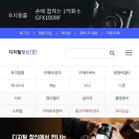
로그인
회원가입
마이샵
장바구니(
0
)
주문조회
|
|
|
|
후지필름
카메라/렌즈
카메라부속
변환어댑터
파나소닉
캐논
소니
니콘
리코
렌즈필터
삼각대
촬영장비
스트랩
기타보조장비
중고카메라/렌즈
오시는길