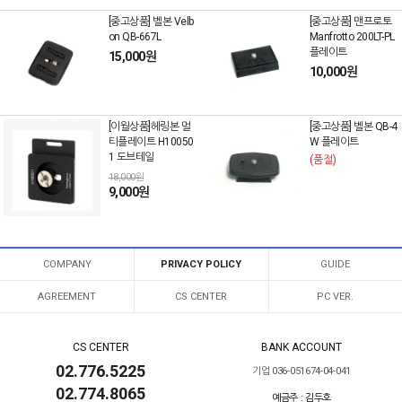
[중고상품] 벨본 Velb
[중고상품] 맨프로토
on QB-667L
Manfrotto 200LT-PL
플레이트
15,000원
10,000원
[이월상품]헤링본 멀
[중고상품] 벨본 QB-4
티플레이트 H10050
W 플레이트
1 도브테일
(품절)
18,000원
9,000원
COMPANY
PRIVACY POLICY
GUIDE
AGREEMENT
CS CENTER
PC VER.
CS CENTER
BANK ACCOUNT
02.776.5225
기업 036-051674-04-041
02.774.8065
예금주 : 김두호