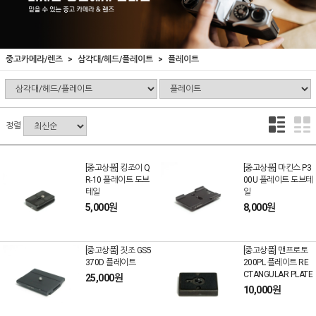
중고카메라/렌즈
삼각대/헤드/플레이트
플레이트
정렬
[중고상품] 킹조이 Q
[중고상품] 마킨스 P3
R-10 플레이트 도브
00U 플레이트 도브테
테일
일
5,000원
8,000원
[중고상품] 짓조 GS5
[중고상품] 맨프로토
370D 플레이트
200PL 플레이트 RE
CTANGULAR PLATE
25,000원
10,000원