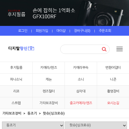
로그인
회원가입
마이샵
장바구니(
0
)
주문조회
|
|
|
|
후지필름
카메라/렌즈
카메라부속
변환어댑터
파나소닉
캐논
소니
니콘
리코
렌즈필터
삼각대
촬영장비
스트랩
기타보조장비
중고카메라/렌즈
오시는길
기타보조장비
동조기
핫슈(싱크로슈)