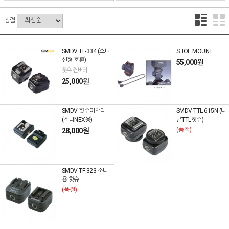
정렬
SMDV TF-334 (소니
SHOE MOUNT
신형 호환)
55,000원
핫슈 컨버터
25,000원
SMDV 핫슈어댑터
SMDV TTL 615N (니
(소니NEX용)
콘TTL핫슈)
(품절)
28,000원
SMDV TF-323 소니
용 핫슈
(품절)