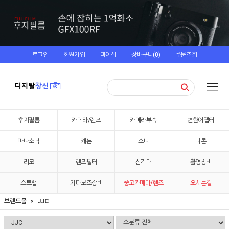
로그인
회원가입
마이샵
장바구니(
0
)
주문조회
|
|
|
|
후지필름
카메라/렌즈
카메라부속
변환어댑터
파나소닉
캐논
소니
니콘
리코
렌즈필터
삼각대
촬영장비
스트랩
기타보조장비
중고카메라/렌즈
오시는길
브랜드몰
JJC