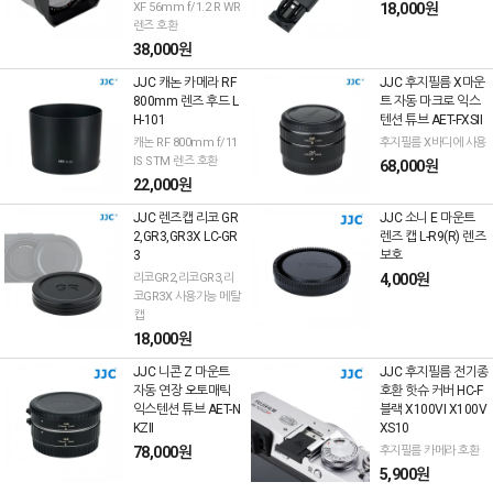
XF 56mm f/1.2 R WR
18,000원
렌즈 호환
38,000원
JJC 캐논 카메라 RF
JJC 후지필름 X마운
800mm 렌즈 후드 L
트 자동 마크로 익스
H-101
텐션 튜브 AET-FXSII
캐논 RF 800mm f/11
후지필름 X바디에 사용
IS STM 렌즈 호환
68,000원
22,000원
JJC 렌즈캡 리코 GR
JJC 소니 E 마운트
2,GR3,GR3X LC-GR
렌즈 캡 L-R9(R) 렌즈
3
보호
리코GR2,리코GR3,리
4,000원
코GR3X 사용가능 메탈
캡
18,000원
JJC 니콘 Z 마운트
JJC 후지필름 전기종
자동 연장 오토매틱
호환 핫슈 커버 HC-F
익스텐션 튜브 AET-N
블랙 X100VI X100V
KZII
XS10
78,000원
후지필름 카메라 호환
5,900원