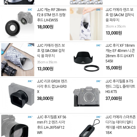
JJC 캐논 RF 28mm
JJC 카메라 렌즈 보
F2.8 STM 렌즈 원형
호 랩 SA-CM 접착식
후드 LH-EW55
융 파우치
18,000원
35cm x 35cm
13,000원
JJC 카메라 렌즈 보
JJC 후지 XF 18mm
호 랩 SA-CBM 접착
캐논 EF 40mm 니콘
식 융 파우치
28mm 후드 LH-XF1
545II
35cm x 35cm
15,000원
13,000원
JJC 리코 GR3X 렌즈
JJC 후지필름 X-T5
사각 후드 캡 LH-GR3
핸드 그립 L 플레이트
X
HG-XT5
38,000원
37,000원
JJC 후지필름 XF 56
JJC 카메라 스마트폰
mm F1.2 렌즈 사각
다기능 데이터 멀티
후드 LH-JXF56F12
케이블 세트 MCK-CS
WR
1BK