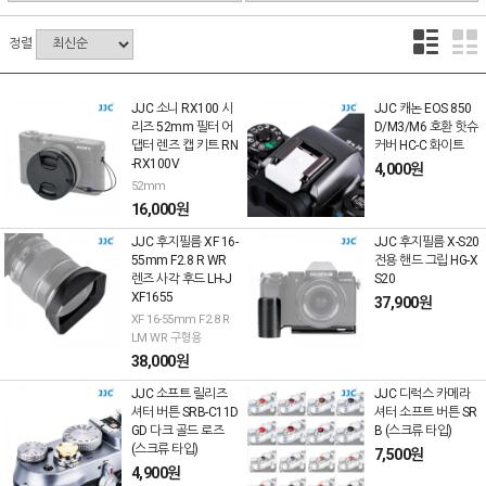
정렬
JJC 소니 RX100 시
JJC 캐논 EOS 850
리즈 52mm 필터 어
D/M3/M6 호환 핫슈
댑터 렌즈 캡 키트 RN
커버 HC-C 화이트
-RX100V
4,000원
52mm
16,000원
JJC 후지필름 XF 16-
JJC 후지필름 X-S20
55mm F2.8 R WR
전용 핸드 그립 HG-X
렌즈 사각 후드 LH-J
S20
XF1655
37,900원
XF 16-55mm F2.8 R
LM WR 구형용
38,000원
JJC 소프트 릴리즈
JJC 디럭스 카메라
셔터 버튼 SRB-C11D
셔터 소프트 버튼 SR
GD 다크 골드 로즈
B (스크류 타입)
(스크류 타입)
7,500원
4,900원