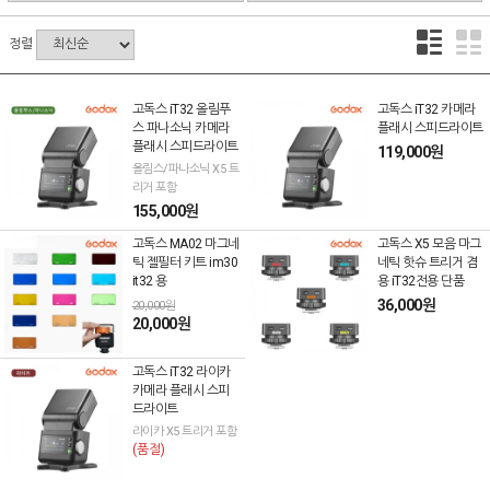
정렬
고독스 iT32 올림푸
고독스 iT32 카메라
스 파나소닉 카메라
플래시 스피드라이트
플래시 스피드라이트
119,000원
올림스/파나소닉 X5 트
리거 포함
155,000원
고독스 MA02 마그네
고독스 X5 모음 마그
틱 젤필터 키트 im30
네틱 핫슈 트리거 겸
it32 용
용 iT32전용 단품
36,000원
20,000원
20,000원
고독스 iT32 라이카
카메라 플래시 스피
드라이트
라이카 X5 트리거 포함
(품절)