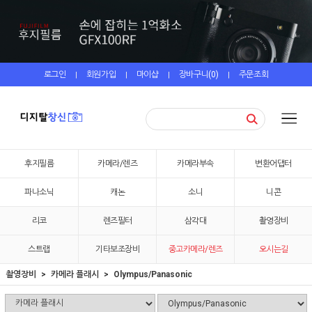
로그인
회원가입
마이샵
장바구니(
0
)
주문조회
|
|
|
|
후지필름
카메라/렌즈
카메라부속
변환어댑터
파나소닉
캐논
소니
니콘
리코
렌즈필터
삼각대
촬영장비
스트랩
기타보조장비
중고카메라/렌즈
오시는길
촬영장비
카메라 플래시
Olympus/Panasonic