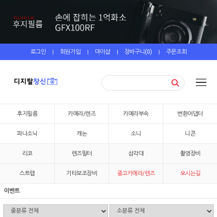
로그인
회원가입
마이샵
장바구니(
0
)
주문조회
|
|
|
|
후지필름
카메라/렌즈
카메라부속
변환어댑터
파나소닉
캐논
소니
니콘
리코
렌즈필터
삼각대
촬영장비
스트랩
기타보조장비
중고카메라/렌즈
오시는길
이벤트