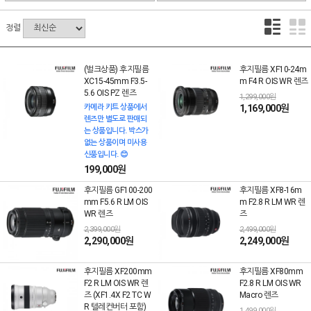
정렬
(벌크상품) 후지필름
후지필름 XF10-24m
XC15-45mm F3.5-
m F4 R OIS WR 렌즈
5.6 OIS PZ 렌즈
1,299,000원
카메라 키트 상품에서
1,169,000원
렌즈만 별도로 판매되
는 상품입니다. 박스가
없는 상품이며 미사용
신품입니다. 😊
199,000원
후지필름 GF100-200
후지필름 XF8-16m
mm F5.6 R LM OIS
m F2.8 R LM WR 렌
WR 렌즈
즈
2,399,000원
2,499,000원
2,290,000원
2,249,000원
후지필름 XF200mm
후지필름 XF80mm
F2 R LM OIS WR 렌
F2.8 R LM OIS WR
즈 (XF1.4X F2 TC W
Macro 렌즈
R 텔레컨버터 포함)
1,499,000원