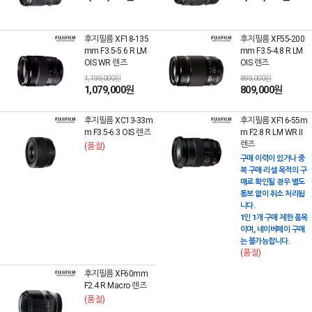
후지필름 XF18-135
후지필름 XF55-200
mm F3.5-5.6 R LM
mm F3.5-4.8 R LM
OIS WR 렌즈
OIS 렌즈
1,199,000원
899,000원
1,079,000원
809,000원
후지필름 XC13-33m
후지필름 XF16-55m
m F3.5-6.3 OIS 렌즈
m F2.8 R LM WR II
렌즈
(품절)
구매 이력이 있거나 중
복 구매·리셀 목적의 구
매로 확인될 경우 별도
통보 없이 취소 처리됩
니다.
1인 1개 구매 제한 품목
이며, 네이버페이 구매
는 불가능합니다.
(품절)
후지필름 XF60mm
F2.4 R Macro 렌즈
(품절)