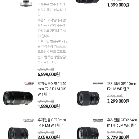
이제품은 발주후 차후
1,399,000원
발송이 되는 상품입니
다.
주문시 고객님께서 받
으시는 시간이 주문후
한달정도 기다려 주셔
야 합니다.
오프라인 방문구매시 2
월 한정수량 기프트프
로모션 이벤트 프로모
션 이벤트는 방문상담
부탁드립니다.
7,299,000원
6,899,000원
후지필름 XF50-140
후지필름 GF110mm
mm F2.8 R LM OIS
F2 LM WR 렌즈
WR 렌즈
3,499,000원
3,299,000원
2,099,000원
1,889,000원
후지필름 GF23mm
후지필름 GF32-64m
F4 R LM WR 렌즈
m F4 R LM WR 렌즈
3,299,000원
2,899,000원
3,059,000원
2,729,000원