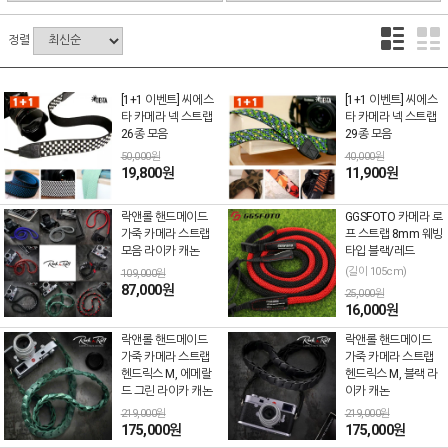
정렬
[1+1 이벤트] 씨에스
[1+1 이벤트] 씨에스
타 카메라 넥 스트랩
타 카메라 넥 스트랩
26종 모음
29종 모음
50,000원
40,000원
19,800원
11,900원
락앤롤 핸드메이드
GGSFOTO 카메라 로
가죽 카메라 스트랩
프 스트랩 8mm 웨빙
모음 라이카 캐논
타입 블랙/레드
(길이 105cm)
109,000원
87,000원
25,000원
16,000원
락앤롤 핸드메이드
락앤롤 핸드메이드
가죽 카메라 스트랩
가죽 카메라 스트랩
헨드릭스 M, 에메랄
헨드릭스 M, 블랙 라
드 그린 라이카 캐논
이카 캐논
219,000원
219,000원
175,000원
175,000원