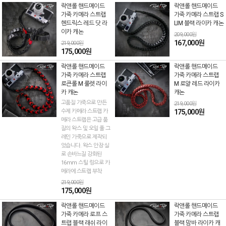
락앤롤 핸드메이드
락앤롤 핸드메이드
가죽 카메라 스트랩
가죽 카메라 스트랩 S
헨드릭스 레드 닷 라
LIM 블랙 라이카 캐논
이카 캐논
209,000원
167,000원
219,000원
175,000원
락앤롤 핸드메이드
락앤롤 핸드메이드
가죽 카메라 스트랩
가죽 카메라 스트랩
로큰롤 M 룰렛 라이
M 로얄 레드 라이카
카 캐논
캐논
고품질 가죽으로 만든
219,000원
수제 카메라 스트랩 카
175,000원
메라 스트랩은 고급 품
질의 왁스 및 오일 풀 그
레인 가죽으로 제작되
었습니다. 왁스 안장 실
로 손바느질 강화된
16mm 스틸 링으로 카
메라에 스트랩 부착
219,000원
175,000원
락앤롤 핸드메이드
락앤롤 핸드메이드
가죽 카메라 로프 스
가죽 카메라 스트랩
트랩 블랙 래쉬 라이
블랙 맘바 라이카 캐