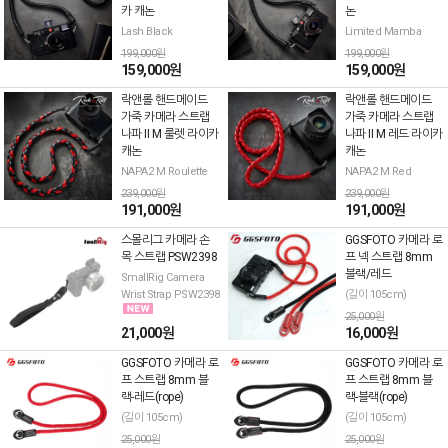
카 캐논
논
Lash Black
Limited Mamba
199,000원
199,000원
159,000원
159,000원
락앤롤 핸드메이드
락앤롤 핸드메이드
가죽 카메라 스트랩
가죽 카메라 스트랩
나파 II M 룰렛 라이카
나파 II M 레드 라이카
캐논
캐논
NAPA2 M Roulette
NAPA2 M Red
239,000원
239,000원
191,000원
191,000원
스몰리그 카메라 손
GGSFOTO 카메라 로
목 스트랩 PSW2398
프 넥 스트랩 8mm
블랙/레드
SmallRig Camera
Wrist Strap PSW2398
(길이 105cm)
25,000원
21,000원
16,000원
GGSFOTO 카메라 로
GGSFOTO 카메라 로
프 스트랩 8mm 블
프 스트랩 8mm 블
랙-레드(rope)
랙-블랙(rope)
(길이 105cm)
(길이 105cm)
25,000원
25,000원