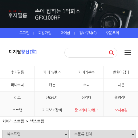
로그인
회원가입
마이샵
장바구니(
0
)
주문조회
|
|
|
|
후지필름
카메라/렌즈
카메라부속
변환어댑터
파나소닉
캐논
소니
니콘
리코
렌즈필터
삼각대
촬영장비
스트랩
기타보조장비
중고카메라/렌즈
오시는길
카메라 스트랩
넥스트랩