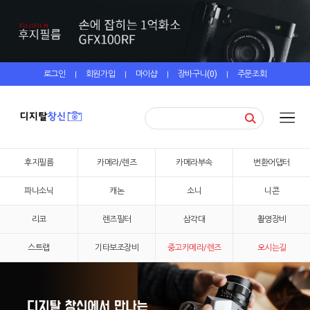
로그인
회원가입
마이샵
장바구니(
0
)
주문조회
|
|
|
|
후지필름
카메라/렌즈
카메라부속
변환어댑터
파나소닉
캐논
소니
니콘
리코
렌즈필터
삼각대
촬영장비
스트랩
기타보조장비
중고카메라/렌즈
오시는길