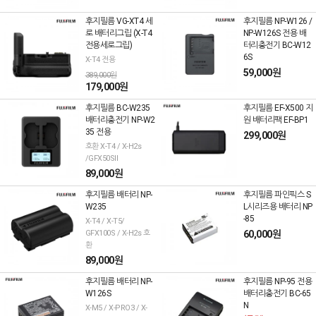
후지필름 VG-XT4 세
후지필름 NP-W126 /
로 배터리그립 (X-T4
NP-W126S 전용 배
전용세로그립)
터리충전기 BC-W12
6S
X-T4 전용
59,000원
389,000원
179,000원
후지필름 BC-W235
후지필름 EF-X500 지
배터리충전기 NP-W2
원 배터리팩 EF-BP1
35 전용
299,000원
호환 X-T4 / X-H2s
/GFX50SII
89,000원
후지필름 배터리 NP-
후지필름 파인픽스 S
W235
L시리즈용 배터리 NP
-85
X-T4 / X-T5/
GFX100S / X-H2s 호
60,000원
환
89,000원
후지필름 배터리 NP-
후지필름 NP-95 전용
W126S
배터리충전기 BC-65
N
X-M5 / X-PRO3 / X-