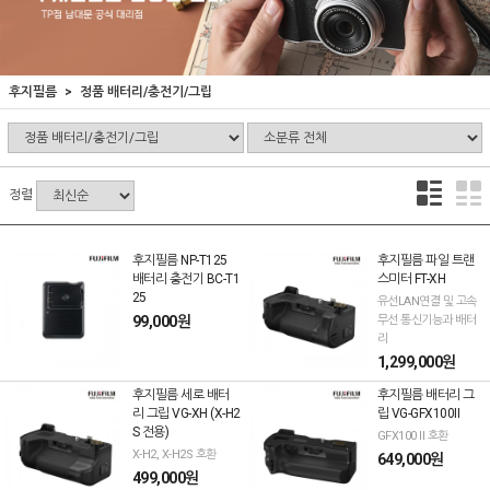
후지필름
정품 배터리/충전기/그립
정렬
후지필름 NP-T125
후지필름 파일 트랜
배터리 충전기 BC-T1
스미터 FT-XH
25
유선LAN연결 및 고속
99,000원
무선 통신기능과 배터
리
1,299,000원
후지필름 세로 배터
후지필름 배터리 그
리 그립 VG-XH (X-H2
립 VG-GFX100II
S 전용)
GFX100 II 호환
X-H2, X-H2S 호환
649,000원
499,000원