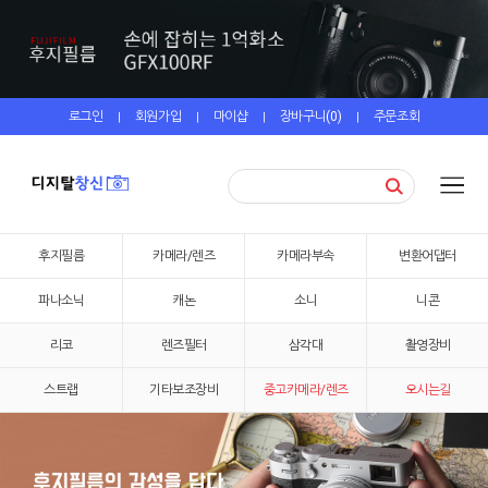
로그인
회원가입
마이샵
장바구니(
0
)
주문조회
|
|
|
|
후지필름
카메라/렌즈
카메라부속
변환어댑터
파나소닉
캐논
소니
니콘
리코
렌즈필터
삼각대
촬영장비
스트랩
기타보조장비
중고카메라/렌즈
오시는길