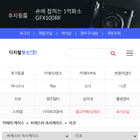
로그인
회원가입
마이샵
장바구니(
0
)
주문조회
|
|
|
|
후지필름
카메라/렌즈
카메라부속
변환어댑터
파나소닉
캐논
소니
니콘
리코
렌즈필터
삼각대
촬영장비
스트랩
기타보조장비
중고카메라/렌즈
오시는길
카메라 케이스
씨에스타 속사케이스
리코