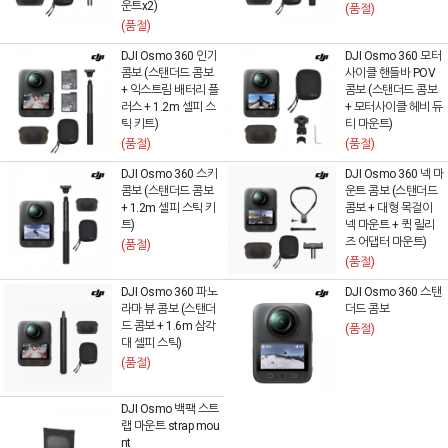
운트x2)
(품절)
(품절)
DJI Osmo 360 인기
DJI Osmo 360 모터
콤보 (스탠더드 콤보
사이클 핸들바 POV
+ 익스트림 배터리 플
콤보 (스탠더드 콤보
러스 + 1.2m 셀피 스
+ 모터사이클 헤비 듀
틱 키트)
티 마운트)
(품절)
(품절)
DJI Osmo 360 스키
DJI Osmo 360 넥 마
콤보 (스탠더드 콤보
운트 콤보 (스탠더드
+ 1.2m 셀피 스틱 키
콤보 + 대형 목걸이
트)
넥 마운트 + 퀵 릴리
즈 어댑터 마운트)
(품절)
(품절)
DJI Osmo 360 파노
DJI Osmo 360 스탠
라마 뷰 콤보 (스탠더
더드 콤보
드 콤보 + 1.6m 삼각
(품절)
대 셀피 스틱)
(품절)
DJI Osmo 백팩 스트
랩 마운트 strap mou
nt