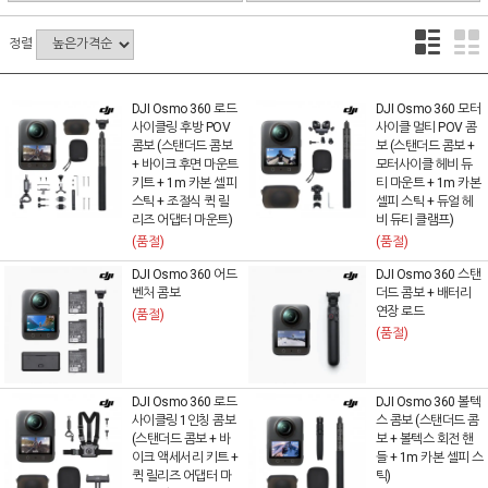
정렬
DJI Osmo 360 로드
DJI Osmo 360 모터
사이클링 후방 POV
사이클 멀티 POV 콤
콤보 (스탠더드 콤보
보 (스탠더드 콤보 +
+ 바이크 후면 마운트
모터사이클 헤비 듀
키트 + 1m 카본 셀피
티 마운트 + 1m 카본
스틱 + 조절식 퀵 릴
셀피 스틱 + 듀얼 헤
리즈 어댑터 마운트)
비 듀티 클램프)
(품절)
(품절)
DJI Osmo 360 어드
DJI Osmo 360 스탠
벤처 콤보
더드 콤보 + 배터리
연장 로드
(품절)
(품절)
DJI Osmo 360 로드
DJI Osmo 360 볼텍
사이클링 1인칭 콤보
스 콤보 (스탠더드 콤
(스탠더드 콤보 + 바
보 + 볼텍스 회전 핸
이크 액세서리 키트 +
들 + 1m 카본 셀피 스
퀵 릴리즈 어댑터 마
틱)