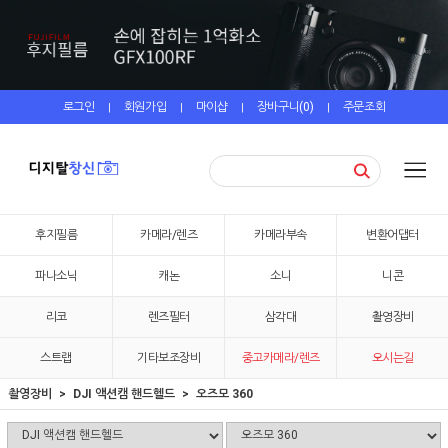
로그인
회원가입
마이샵
장바구니(
0
)
주문조회
|
|
|
|
후지필름
카메라/렌즈
카메라부속
변환어댑터
파나소닉
캐논
소니
니콘
리코
렌즈필터
삼각대
촬영장비
스트랩
기타보조장비
중고카메라/렌즈
오시는길
촬영장비
DJI 액션캠 핸드헬드
오즈모 360