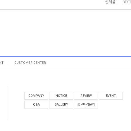
신제품
BES
NT
CUSTOMER CENTER
COMPANY
NOTICE
REVIEW
EVENT
Q&A
GALLERY
중고매각문의