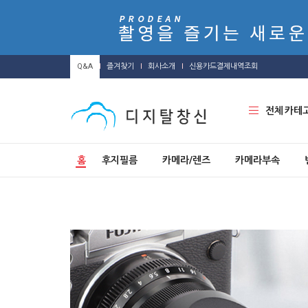
Q&A
즐겨찾기
회사소개
신용카드결제내역조회
전체 카테
홈
후지필름
카메라/렌즈
카메라부속