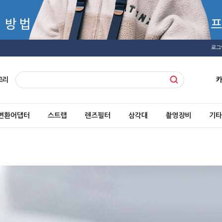
로그
고리
변환어댑터
스트랩
렌즈필터
삼각대
촬영장비
기타