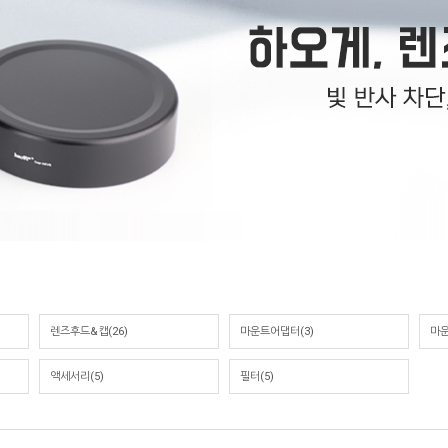
렌즈후드&캡(26)
마운트어댑터(3)
마운
액세서리(5)
필터(5)