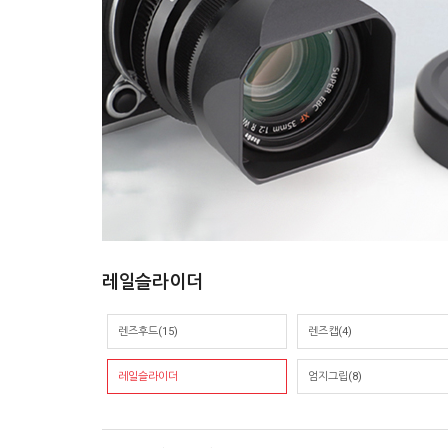
레일슬라이더
렌즈후드(15)
렌즈캡(4)
레일슬라이더
엄지그립(8)