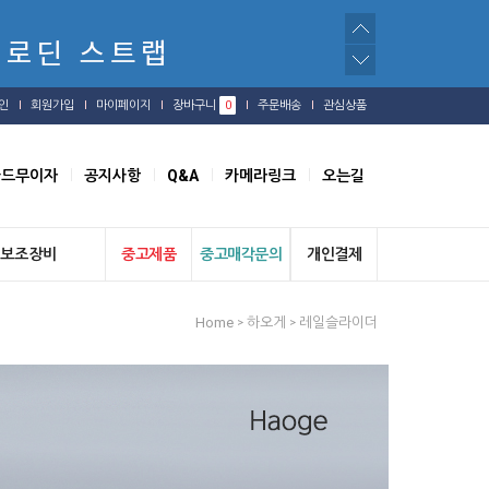
인
회원가입
마이페이지
장바구니
0
주문배송
관심상품
카드무이자
공지사항
Q&A
카메라링크
오는길
보조장비
중고제품
중고매각문의
개인결제
Home
하오게
레일슬라이더
>
>