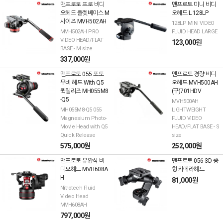
맨프로토 프로 비디
맨프로토 미니 비디
오헤드 플렛베이스 M
오헤드 L 128LP
사이즈 MVH502AH
128LP MINI VIDEO
MVH502AH PRO
FLUID HEAD LARGE
VIDEO HEAD/FLAT
123,000원
BASE - M size
337,000원
맨프로토 055 포토
맨프로토 경량 비디
무비 헤드 With Q5
오헤드 MVH500AH
퀵릴리즈 MH055M8
(구)701HDV
-Q5
MVH500AH
MH055M8-Q5 055
LIGHTWEIGHT
Magnesium Photo-
FLUID VIDEO
Movie Head with Q5
HEAD/FLAT BASE - S
Quick Release
size
575,000원
252,000원
맨프로토 유압식 비
맨프로토 056 3D 중
디오헤드 MVH608A
형 카메라헤드
H
81,000원
Nitrotech Fluid
Video Head
MVH608AH
797,000원