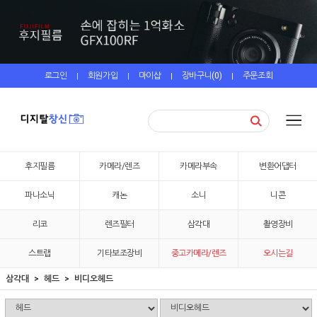
로그인
회원가입
마이샵
장바구니(
0
)
주문조회
|
|
|
|
후지필름
카메라/렌즈
카메라부속
변환어댑터
파나소닉
캐논
소니
니콘
리코
렌즈필터
삼각대
촬영장비
스트랩
기타보조장비
중고카메라/렌즈
오시는길
삼각대
헤드
비디오헤드