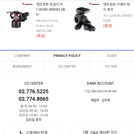
맨프로토 유압식 비
맨프로토 카메라 헤
디오헤드 MVH612A
드 410
H
410 JUNIOR GEARED
Nitrotech Fluid
HEAD
(품절)
Video Head
MVH612AH
(품절)
COMPANY
PRIVACY POLICY
GUIDE
AGREEMENT
CS CENTER
PC VER.
CS CENTER
BANK ACCOUNT
02.776.5225
기업 036-051674-04-041
02.774.8065
예금주 : 김두호
월-목 09:30 - 19:00
금요일 09:30 - 18:30
토요일 10:00 - 15:00
일요일 휴무