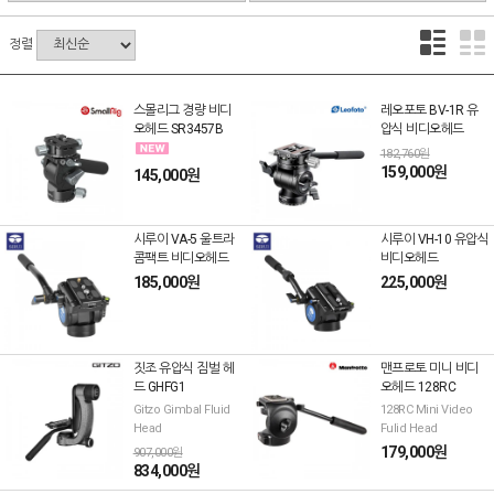
정렬
스몰리그 경량 비디
레오포토 BV-1R 유
오헤드 SR3457B
압식 비디오헤드
182,760원
159,000원
145,000원
시루이 VA-5 울트라
시루이 VH-10 유압식
콤팩트 비디오헤드
비디오헤드
185,000원
225,000원
짓조 유압식 짐벌 헤
맨프로토 미니 비디
드 GHFG1
오헤드 128RC
Gitzo Gimbal Fluid
128RC Mini Video
Head
Fulid Head
179,000원
907,000원
834,000원