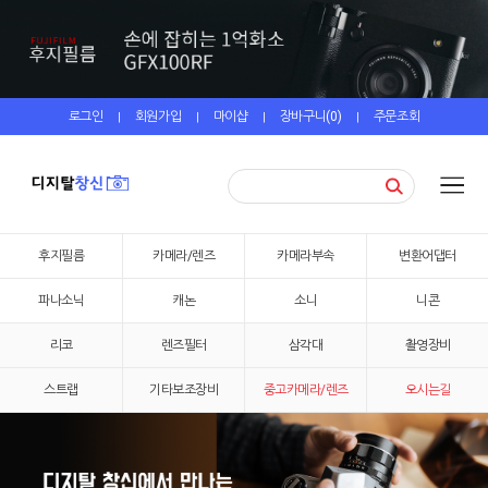
로그인
회원가입
마이샵
장바구니(
0
)
주문조회
|
|
|
|
후지필름
카메라/렌즈
카메라부속
변환어댑터
파나소닉
캐논
소니
니콘
리코
렌즈필터
삼각대
촬영장비
스트랩
기타보조장비
중고카메라/렌즈
오시는길