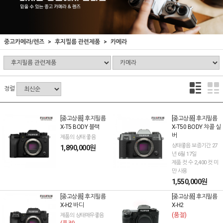
중고카메라/렌즈
후지필름 관련제품
카메라
정렬
[중고상품] 후지필름
[중고상품] 후지필름
X-T5 BODY 블랙
X-T50 BODY 챠콜 실
버
제품의 상태 좋음
상태좋음 보증기간 27
1,890,000원
년 6월 17일
제품 컷 수 2,400 컷 미
만 사용
1,550,000원
[중고상품] 후지필름
[중고상품] 후지필름
X-H2 바디
X-H2
(품절)
제품의 상태매우좋음