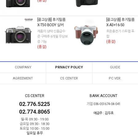
(품절)
[중고상품] 후지필름
[중고상품] 후지필름
X-T50 BODY 실버
X-A3+16-50
제품의 상태 신품급수
호환충전기 스트랩 포
준 구매후 6개월 무상보
함
(품절)
증 가능
(품절)
COMPANY
PRIVACY POLICY
GUIDE
AGREEMENT
CS CENTER
PC VER.
CS CENTER
BANK ACCOUNT
02.776.5225
기업 036-051674-04-041
02.774.8065
예금주 : 김두호
월-목 09:30 - 19:00
금요일 09:30 - 18:30
토요일 10:00 - 15:00
일요일 휴무