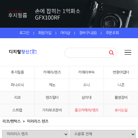
로그인
회원가입
마이샵
장바구니(
0
)
주문조회
|
|
|
|
후지필름
카메라/렌즈
카메라부속
변환어댑터
파나소닉
캐논
소니
니콘
리코
렌즈필터
삼각대
촬영장비
스트랩
기타보조장비
중고카메라/렌즈
오시는길
리코/펜탁스
미러리스 렌즈