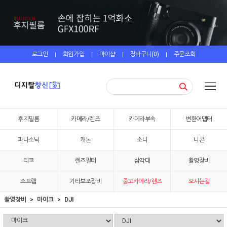
로그인
회원가입
마이샵
장바구니(
0
)
주문조회
|
|
|
|
후지필름
카메라/렌즈
카메라부속
변환어댑터
파나소닉
캐논
소니
니콘
리코
렌즈필터
삼각대
촬영장비
스트랩
기타보조장비
중고카메라/렌즈
오시는길
촬영장비
마이크
DJI