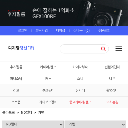
로그인
회원가입
마이샵
장바구니(
0
)
주문조회
|
|
|
|
후지필름
카메라/렌즈
카메라부속
변환어댑터
파나소닉
캐논
소니
니콘
리코
렌즈필터
삼각대
촬영장비
스트랩
기타보조장비
중고카메라/렌즈
오시는길
폴라프로
ND필터
가변