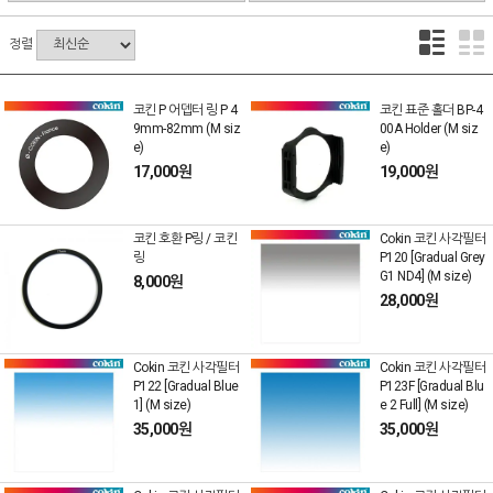
정렬
코킨 P 어뎁터 링 P 4
코킨 표준 홀더 BP-4
9mm-82mm (M siz
00A Holder (M siz
e)
e)
17,000원
19,000원
코킨 호환 P링 / 코킨
Cokin 코킨 사각필터
링
P120 [Gradual Grey
G1 ND4] (M size)
8,000원
28,000원
Cokin 코킨 사각필터
Cokin 코킨 사각필터
P122 [Gradual Blue
P123F [Gradual Blu
1] (M size)
e 2 Full] (M size)
35,000원
35,000원