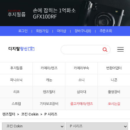
로그인
회원가입
마이샵
장바구니(
0
)
주문조회
|
|
|
|
후지필름
카메라/렌즈
카메라부속
변환어댑터
파나소닉
캐논
소니
니콘
리코
렌즈필터
삼각대
촬영장비
스트랩
기타보조장비
중고카메라/렌즈
오시는길
렌즈필터
코킨 Cokin
P 시리즈