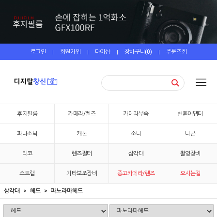
로그인
회원가입
마이샵
장바구니(
0
)
주문조회
|
|
|
|
후지필름
카메라/렌즈
카메라부속
변환어댑터
파나소닉
캐논
소니
니콘
리코
렌즈필터
삼각대
촬영장비
스트랩
기타보조장비
중고카메라/렌즈
오시는길
삼각대
헤드
파노라마헤드