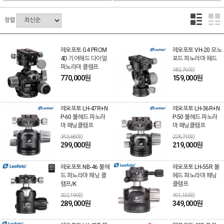
정렬
레오포토 G4 PROM
레오포토 VH-20 모노
4D 기어헤드 다이얼
포드 파노라마 헤드
파노라마 클램프
182,760원
770,000원
159,000원
레오포토 LH-47R+N
레오포토 LH-36R+N
P-60 볼헤드 파노라
P-50 볼헤드 파노라
마 패닝클램프
마 패닝클램프
343,680원
228,740원
299,000원
219,000원
레오포토 NB-46 볼헤
레오포토 LH-55R 볼
드 파노라마 패닝 클
헤드 파노라마 패닝
램프/K
클램프
322,190원
401,150원
289,000원
349,000원