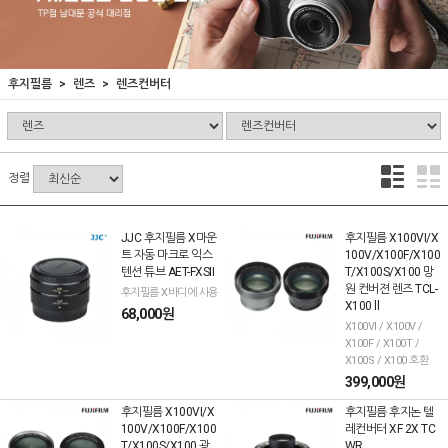
후지필름
렌즈
렌즈컨버터
정렬
JJC 후지필름 X마운
후지필름 X100VI/X
트 자동 마크로 익스
100V/X100F/X100
텐션 튜브 AET-FXSII
T/X100S/X100 망
원 컨버젼 렌즈 TCL-
후지필름 X바디에 사용
X100 ll
68,000원
X100VI / X100V /
X100F / X100T /
X100S / X100 호환
399,000원
후지필름 X100VI/X
후지필름 후지논 텔
100V/X100F/X100
레컨버터 XF 2X TC
T/X100S/X100 광
WR