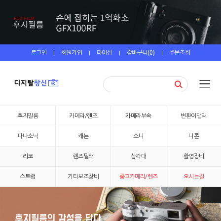
로그인
회원가입
마이샵
장바구니(
0
)
주문조회
|
|
|
|
후지필름
카메라/렌즈
카메라부속
변환어댑터
파나소닉
캐논
소니
니콘
리코
렌즈필터
삼각대
촬영장비
스트랩
기타보조장비
중고카메라/렌즈
오시는길