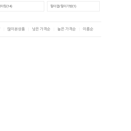
터링(14)
필터캡/필터가방(1)
T
많이본상품
낮은 가격순
높은 가격순
이름순