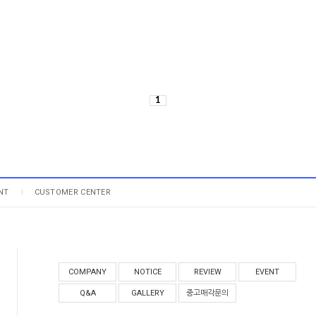
1
NT
CUSTOMER CENTER
COMPANY
NOTICE
REVIEW
EVENT
Q&A
GALLERY
중고매각문의