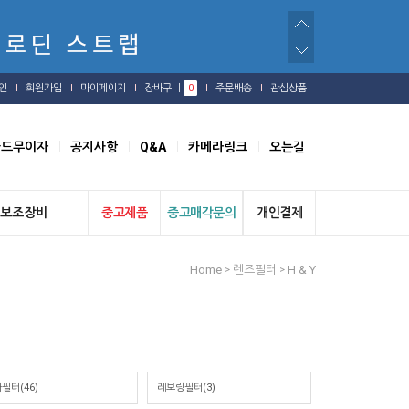
인
회원가입
마이페이지
장바구니
0
주문배송
관심상품
카드무이자
공지사항
Q&A
카메라링크
오는길
보조장비
중고제품
중고매각문의
개인결제
Home
렌즈필터
H & Y
>
>
필터(46)
레보링필터(3)