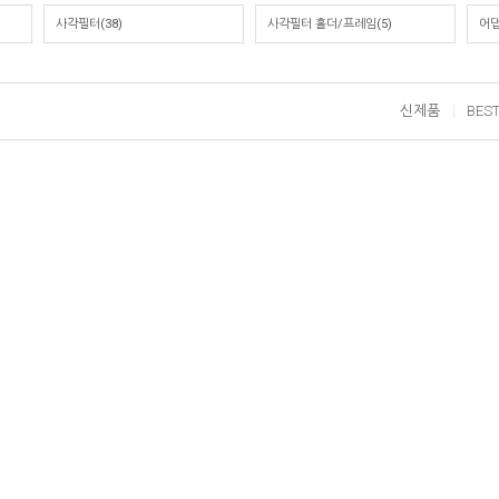
사각필터(38)
사각필터 홀더/프레임(5)
어댑
신제품
BES