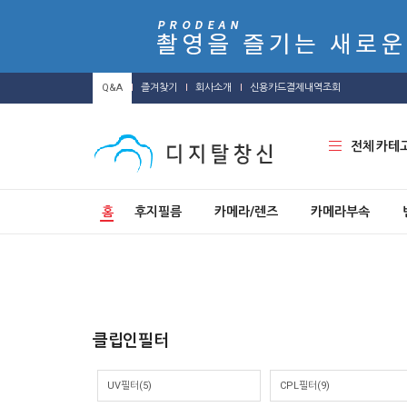
Q&A
즐겨찾기
회사소개
신용카드결제내역조회
전체 카테
홈
후지필름
카메라/렌즈
카메라부속
클립인필터
UV필터(5)
CPL필터(9)