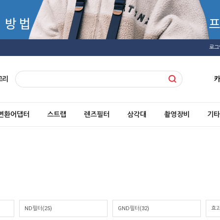
로그
고리
변환어댑터
스트랩
렌즈필터
삼각대
촬영장비
기타
ND필터(25)
GND필터(32)
효과