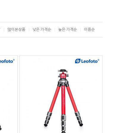
T
많이본상품
낮은 가격순
높은 가격순
이름순