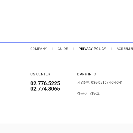
COMPANY
GUIDE
PRIVACY POLICY
AGREEME
CS CENTER
BANK INFO
02.776.5225
기업은행 036-051674-04-041
02.774.8065
예금주 : 김두호