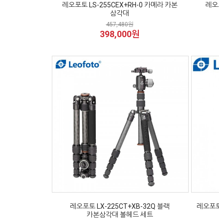
레오포토 LS-255CEX+RH-0 카메라 카본
레오포
삼각대
457,480원
398,000원
레오포토 LX-225CT+XB-32Q 블랙
레오포토 
카본삼각대 볼헤드 세트