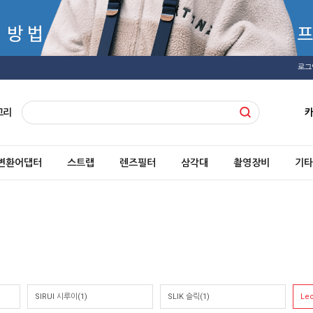
로그
고리
변환어댑터
스트랩
렌즈필터
삼각대
촬영장비
기타
SIRUI 시루이(1)
SLIK 슬릭(1)
Le