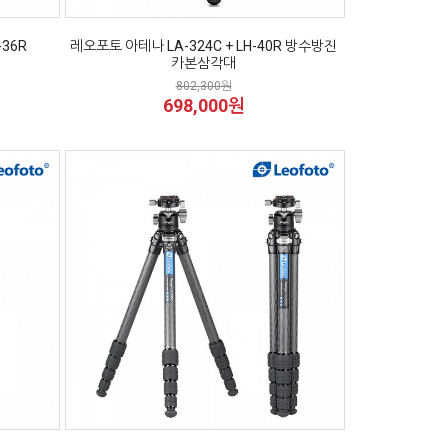
36R
레오포토 아테나 LA-324C + LH-40R 방수방진
카본삼각대
802,300원
698,000원