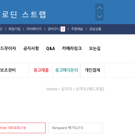
인
회원가입
마이페이지
장바구니
0
주문배송
관심상품
카드무이자
공지사항
Q&A
카메라링크
오는길
보조장비
중고제품
중고매각문의
개인결제
Home
삼각대
삼각대 (헤드포함)
>
>
ofoto 레오포토(13)
Vanguard 뱅가드(11)