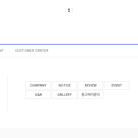
1
NT
CUSTOMER CENTER
COMPANY
NOTICE
REVIEW
EVENT
Q&A
GALLERY
중고매각문의