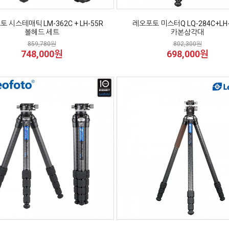
 시스테매틱 LM-362C + LH-55R
레오포토 미스터Q LQ-284C+LH-
볼헤드 세트
카본삼각대
859,780원
802,300원
748,000원
698,000원