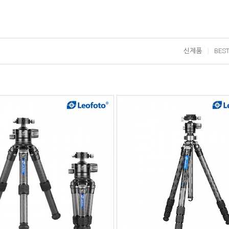
신제품
BES