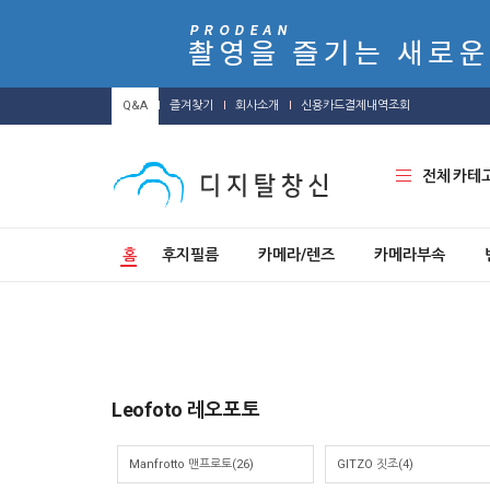
Q&A
즐겨찾기
회사소개
신용카드결제내역조회
전체 카테
홈
후지필름
카메라/렌즈
카메라부속
Leofoto 레오포토
Manfrotto 맨프로토(26)
GITZO 짓조(4)