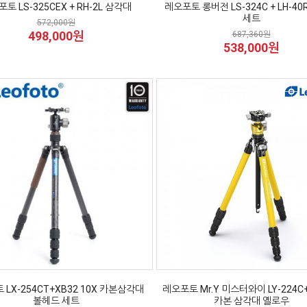
토 LS-325CEX + RH-2L 삼각대
레오포토 롱버전 LS-324C + LH-4
세트
572,000원
498,000원
687,360원
538,000원
LX-254CT+XB32 10X 카본삼각대
레오포토 Mr.Y 미스터와이 LY-224C+
볼헤드 세트
카본 삼각대 옐로우