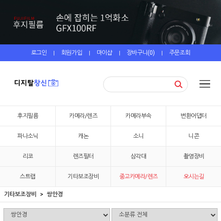
로그인
회원가입
마이샵
장바구니(
0
)
주문조회
|
|
|
|
후지필름
카메라/렌즈
카메라부속
변환어댑터
파나소닉
캐논
소니
니콘
리코
렌즈필터
삼각대
촬영장비
스트랩
기타보조장비
중고카메라/렌즈
오시는길
기타보조장비
쌍안경