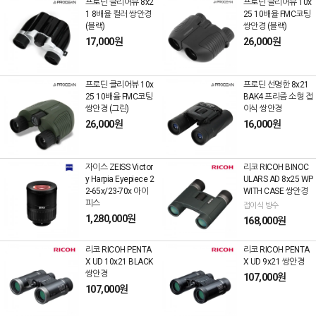
프로딘 클리어뷰 8x2
프로딘 클리어뷰 10x
1 8배율 컬러 쌍안경
25 10배율 FMC코팅
(블랙)
쌍안경 (블랙)
17,000원
26,000원
프로딘 클리어뷰 10x
프로딘 선명한 8x21
25 10배율 FMC코팅
BAK4 프리즘 소형 접
쌍안경 (그린)
이식 쌍안경
26,000원
16,000원
자이스 ZEISS Victor
리코 RICOH BINOC
y Harpia Eyepiece 2
ULARS AD 8x25 WP
2-65x/23-70x 아이
WITH CASE 쌍안경
피스
접이식 방수
1,280,000원
168,000원
리코 RICOH PENTA
리코 RICOH PENTA
X UD 10x21 BLACK
X UD 9x21 쌍안경
쌍안경
107,000원
107,000원