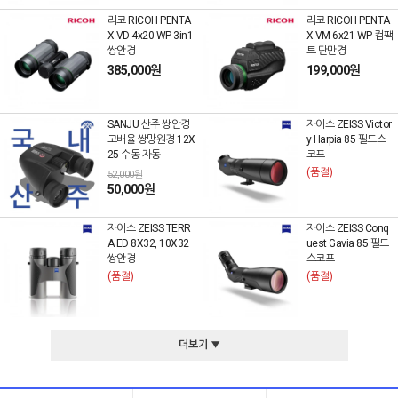
리코 RICOH PENTA
리코 RICOH PENTA
X VD 4x20 WP 3in1
X VM 6x21 WP 컴팩
쌍안경
트 단만경
385,000원
199,000원
SANJU 산주 쌍안경
자이스 ZEISS Victor
고배율 쌍망원경 12X
y Harpia 85 필드스
25 수동 자동
코프
(품절)
52,000원
50,000원
자이스 ZEISS TERR
자이스 ZEISS Conq
A ED 8X32, 10X32
uest Gavia 85 필드
쌍안경
스코프
(품절)
(품절)
더보기 ▼