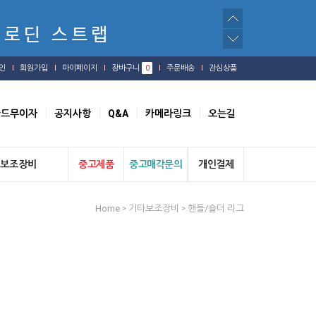
인
회원가입
마이페이지
장바구니
0
주문배송
관심상품
카드무이자
공지사항
Q&A
카메라링크
오는길
보조장비
중고제품
중고매각문의
개인결제
Home
기타보조장비
핸들/숄더 리그
>
>