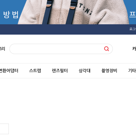
로그
고리
변환어댑터
스트랩
렌즈필터
삼각대
촬영장비
기타