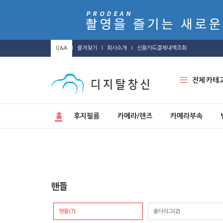
Q&A
즐겨찾기
회사소개
신용카드결제내역조회
전체 카테
홈
후지필름
카메라/렌즈
카메라부속
핸들
핸들(7)
숄더리그(2)