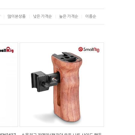
T
많이본상품
낮은 가격순
높은 가격순
이름순