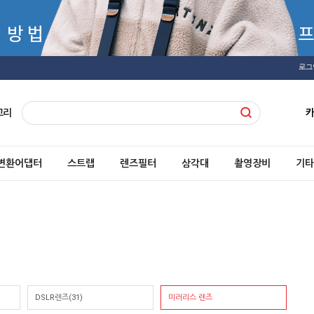
로그
고리
변환어댑터
스트랩
렌즈필터
삼각대
촬영장비
기타
DSLR렌즈(31)
미러리스 렌즈