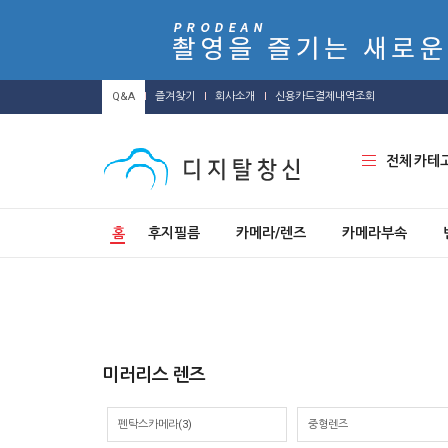
Q&A
즐겨찾기
회사소개
신용카드결제내역조회
전체 카테
홈
후지필름
카메라/렌즈
카메라부속
미러리스 렌즈
펜탁스카메라(3)
중형렌즈