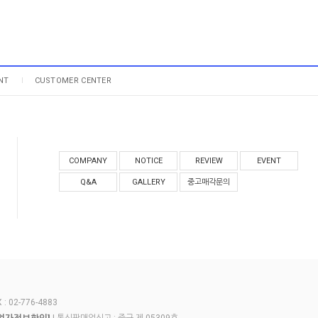
NT
CUSTOMER CENTER
COMPANY
NOTICE
REVIEW
EVENT
Q&A
GALLERY
중고매각문의
 02-776-4883