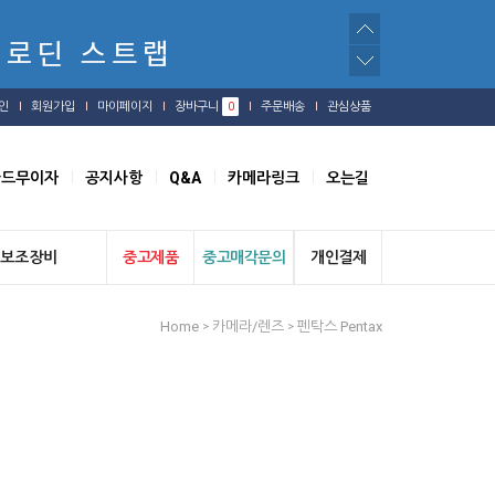
인
회원가입
마이페이지
장바구니
0
주문배송
관심상품
카드무이자
공지사항
Q&A
카메라링크
오는길
보조장비
중고제품
중고매각문의
개인결제
Home
카메라/렌즈
펜탁스 Pentax
>
>