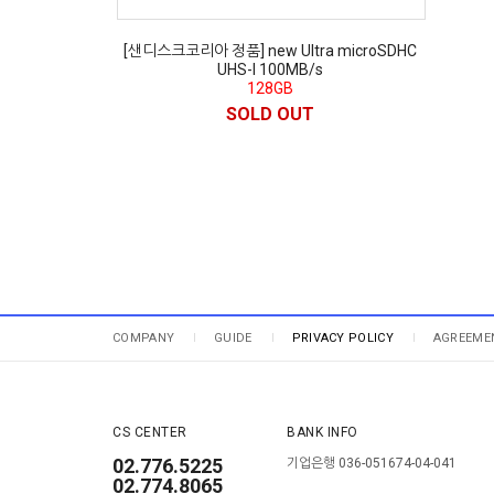
[샌디스크코리아 정품] new Ultra microSDHC
UHS-I 100MB/s
128GB
SOLD OUT
COMPANY
GUIDE
PRIVACY POLICY
AGREEME
CS CENTER
BANK INFO
02.776.5225
기업은행 036-051674-04-041
02.774.8065