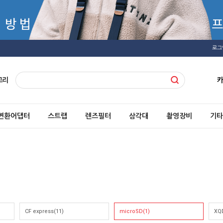
로그
고리
변환어댑터
스트랩
렌즈필터
삼각대
촬영장비
기타
CF express(11)
microSD(1)
XQ