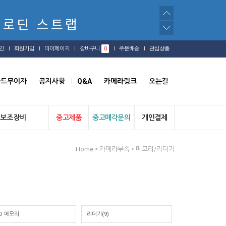
인
회원가입
마이페이지
장바구니
0
주문배송
관심상품
카드무이자
공지사항
Q&A
카메라링크
오는길
보조장비
중고제품
중고매각문의
개인결제
Home
카메라부속
메모리/리더기
>
>
D 메모리
리더기(9)