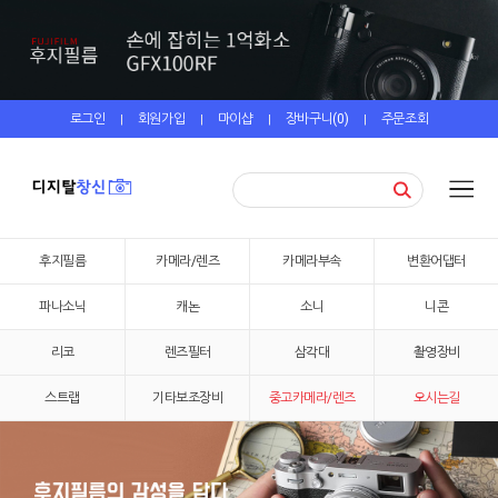
로그인
회원가입
마이샵
장바구니(
0
)
주문조회
|
|
|
|
후지필름
카메라/렌즈
카메라부속
변환어댑터
파나소닉
캐논
소니
니콘
리코
렌즈필터
삼각대
촬영장비
스트랩
기타보조장비
중고카메라/렌즈
오시는길