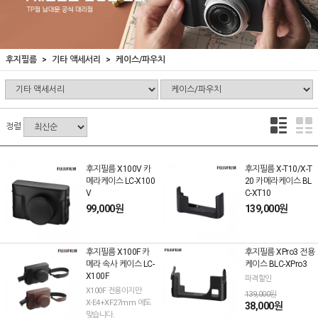
후지필름
기타 액세서리
케이스/파우치
정렬
후지필름 X100V 카
후지필름 X-T10/X-T
메라케이스 LC-X100
20 카메라케이스 BL
V
C-XT10
99,000원
139,000원
후지필름 X100F 카
후지필름 XPro3 전용
메라 속사 케이스 LC-
케이스 BLC-XPro3
X100F
파격할인
X100F 전용이지만
139,000원
X-E4+XF27mm 에도
38,000원
맞습니다.