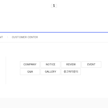
1
NT
CUSTOMER CENTER
COMPANY
NOTICE
REVIEW
EVENT
Q&A
GALLERY
중고매각문의