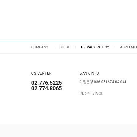
COMPANY
GUIDE
PRIVACY POLICY
AGREEME
CS CENTER
BANK INFO
02.776.5225
기업은행 036-051674-04-041
02.774.8065
예금주 : 김두호