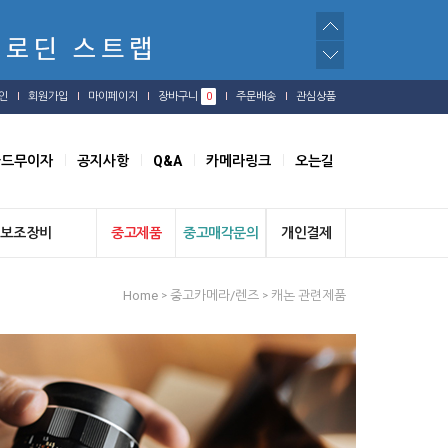
인
회원가입
마이페이지
장바구니
0
주문배송
관심상품
카드무이자
공지사항
Q&A
카메라링크
오는길
보조장비
중고제품
중고매각문의
개인결제
Home
중고카메라/렌즈
캐논 관련제품
>
>