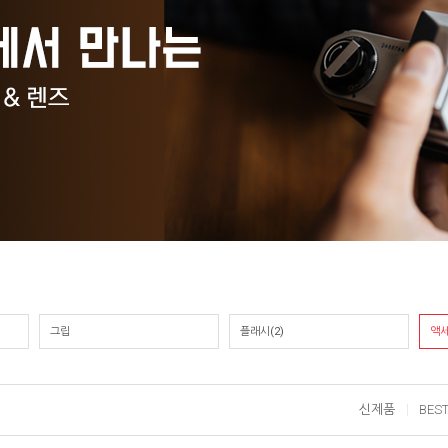
그립
플래시(2)
액세
신제품
BES