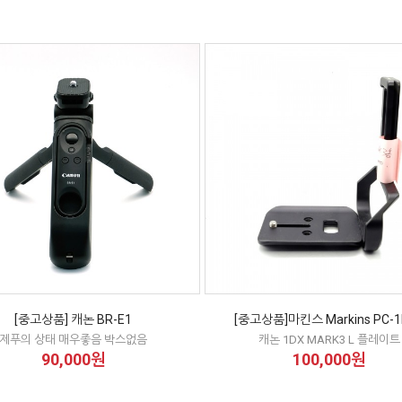
[중고상품] 캐논 BR-E1
[중고상품]마킨스 Markins PC-1
제푸의 상태 매우좋음 박스없음
캐논 1DX MARK3 L 플레이트
90,000원
100,000원