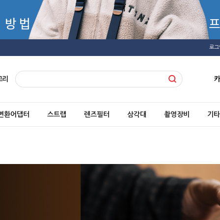
로그
고리
변환어댑터
스트랩
렌즈필터
삼각대
촬영장비
기타