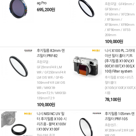
ag Pro
호환모델 : GF45mm /
695,200원
GF50mm /
GF63mm / XF23mm
/ XF56mm /
XF56mm / XF80mm
/ XF90mm / XF55-
200mm
109,000원
후지필름 82mm 렌
니시 X100 PL 그라데
즈필터 PRF-82
이션 필터 홀터 키트
(후지필름 X100V,X1
호환모델 :
00F,X100T,X100S,X
GF23mmF4 R LM
100) Filter system
WR / GF250mmF4 R
LM OIS WR / GF45-
후지필름 X100 시리즈
100mmF4 R LM OIS
필터홀더
WR / MKX18-
(X100V,X100F,X100T,X
55mmT2.9 / MKX50-
사용
135mmT2.9
78,100원
109,000원
니시 NISI NC UV 필
후지필름 105mm 렌
터 후지필름 X100 시
즈필터 PRF-105
리즈용 - 블랙 X100V
호환렌즈 :
I X100V X100F
XF200mmF2.8 R LM
핫슈커버 증정
WR OIS