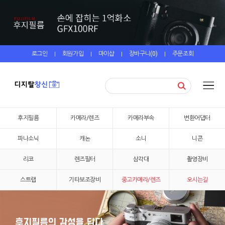
로그인
회원가입
마이샵
장바구니(
0
)
주문조회
|
|
|
|
후지필름
카메라/렌즈
카메라부속
변환어댑터
파나소닉
캐논
소니
니콘
리코
렌즈필터
삼각대
촬영장비
스트랩
기타보조장비
중고카메라/렌즈
오시는길