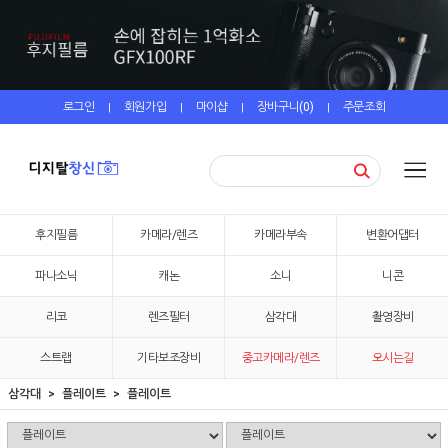
로그인
회원가입
마이샵
장바구니(
0
)
주문조회
|
|
|
|
후지필름
카메라/렌즈
카메라부속
변환어댑터
파나소닉
캐논
소니
니콘
리코
렌즈필터
삼각대
촬영장비
스트랩
기타보조장비
중고카메라/렌즈
오시는길
삼각대
플레이트
플레이트