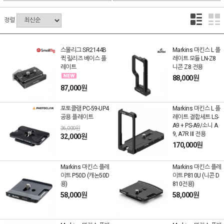
정렬
스몰리그 SR2144B
Markins 마킨스 L 플
퀵 릴리즈 베이스 플
레이트 모듈 LN-Z8
레이트
니콘 Z8 전용
88,000원
87,000원
포토클램 PC-59-UP4
Markins 마킨스 L 플
공용 플레이트
레이트 결합세트 LS-
A9 + PS-A9/소니 A
36,000원
9, A7R III 전용
32,000원
170,000원
Markins 마킨스 플레
Markins 마킨스 플레
이트 P50D (캐논50D
이트 P810U (니콘 D
용)
810전용)
58,000원
58,000원