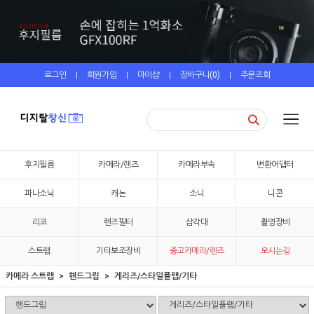
로그인
회원가입
마이샵
장바구니(
0
)
주문조회
|
|
|
|
후지필름
카메라/렌즈
카메라부속
변환어댑터
파나소닉
캐논
소니
니콘
리코
렌즈필터
삼각대
촬영장비
스트랩
기타보조장비
중고카메라/렌즈
오시는길
카메라 스트랩
핸드그립
게리즈/스타일플랩/기타