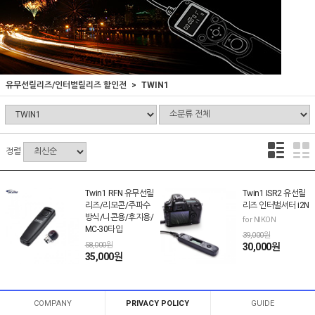
유무선릴리즈/인터벌릴리즈 할인전
TWIN1
정렬
Twin1 RFN 유무선릴
Twin1 ISR2 유선릴
리즈/리모콘/주파수
리즈 인터벌셔터 i2N
방식/니콘용/후지용/
for NIKON
MC-30타입
39,000원
58,000원
30,000원
35,000원
COMPANY
PRIVACY POLICY
GUIDE