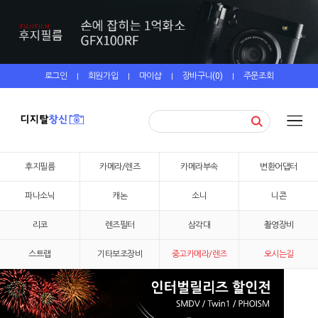
로그인
회원가입
마이샵
장바구니(
0
)
주문조회
|
|
|
|
후지필름
카메라/렌즈
카메라부속
변환어댑터
파나소닉
캐논
소니
니콘
리코
렌즈필터
삼각대
촬영장비
스트랩
기타보조장비
중고카메라/렌즈
오시는길