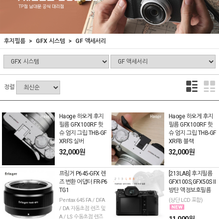
후지필름
GFX 시스템
GF 액세서리
정렬
Haoge 하오게 후지
Haoge 하오게 후지
필름 GFX100RF 핫
필름 GFX100RF 핫
슈 엄지 그립 THB-GF
슈 엄지 그립 THB-GF
XRFS 실버
XRFB 블랙
32,000원
32,000원
프링거 P645-GFX 렌
[213LAB] 후지필름
즈 변환 어댑터 FR-P6
GFX100S,GFX50S II
TG1
방탄 액정보호필름
Pentax 645 FA / DFA
(상단 LCD 포함)
/ DA 자동초점 렌즈 및
A / LS 수동초점 렌즈