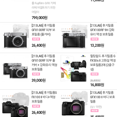
11,000원
를 Fujifilm GFX 카메
라에 어댑트하기 위한
어댑터
799,000원
[213LAB] 후지필름
[213LAB] 후지필름
GFX100RF 외부 보
GFX100RF 9H 강화
호필름 (풀커버)
유리 액정 보호필름
26,400원
13,200원
[213LAB] 후지필름
힐링쉴드 후지필름 G
GFX100RF 외부 풀
FX50s II 고화질 액정
커버 + 강화유리 액정
보호필름2매 (2중구
보호필름
성)
39,000원
26,800원
16,800원
[213LAB] 후지필름G
[213LAB] 후지필름
FX100 II 바디+액정
GFX100 II 바디 보호
보호필름
필름
(상 / 하판)
26,400원