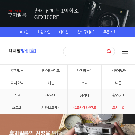
로그인
회원가입
마이샵
장바구니(
0
)
주문조회
|
|
|
|
후지필름
카메라/렌즈
카메라부속
변환어댑터
파나소닉
캐논
소니
니콘
리코
렌즈필터
삼각대
촬영장비
스트랩
기타보조장비
중고카메라/렌즈
오시는길