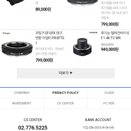
환
후지필름 GFX 바디
후지필름 GFX 시리즈
89,000원
바디에 니콘 SLR 렌즈
마운트
799,000원
프링거 EF-GFX 렌즈
후지논 텔레컨버터 G
변환 어댑터 FR-EFTG
F 1.4X TC WR
1
999,000원
후지GFX 바디 - 캐논EF
949,000원
렌즈 변환 어댑터
799,000원
더보기 ▼
COMPANY
PRIVACY POLICY
GUIDE
AGREEMENT
CS CENTER
PC VER.
CS CENTER
BANK ACCOUNT
02.776.5225
기업 036-051674-04-041