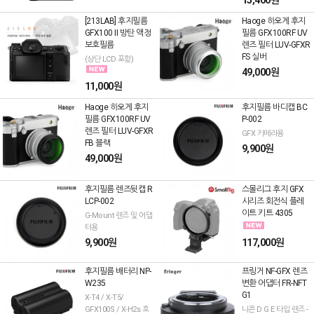
15,400원
[213LAB] 후지필름
Haoge 하오게 후지
GFX100 II 방탄 액정
필름 GFX100RF UV
보호필름
렌즈 필터 LUV-GFXR
FS 실버
(상단 LCD 포함)
49,000원
11,000원
Haoge 하오게 후지
후지필름 바디캡 BC
필름 GFX100RF UV
P-002
렌즈 필터 LUV-GFXR
GFX 카메라용
FB 블랙
9,900원
49,000원
후지필름 렌즈뒷캡 R
스몰리그 후지 GFX
LCP-002
시리즈 회전식 플레
이트 키트 4305
G-Mount 렌즈 및 어댑
터용
9,900원
117,000원
후지필름 배터리 NP-
프링거 NF-GFX 렌즈
W235
변환 어댑터 FR-NFT
G1
X-T4 / X-T5/
GFX100S / X-H2s 호
니콘 D G E 타입 렌즈 -