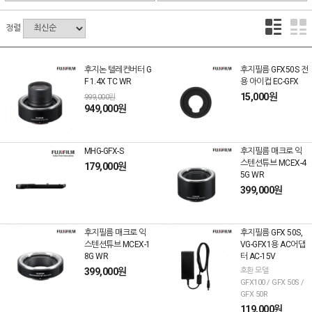
정렬
후지논 텔레컨버터 G
후지필름 GFX50S 전
F 1.4X TC WR
용 아이컵 EC-GFX
15,000원
999,000원
949,000원
MHG-GFX-S
후지필름 매크로 익
스텐션튜브 MCEX-4
179,000원
5G WR
399,000원
후지필름 매크로 익
후지필름 GFX 50S,
스텐션튜브 MCEX-1
VG-GFX1용 AC어댑
8G WR
터 AC-15V
399,000원
호환 모델
GFX100 / GFX 50S /
GFX 50R
119,000원