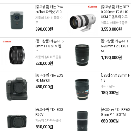
[중고상품] 캐논 Pow
(중고상품) 캐논 RF 7
erShot 파워샷 V10
0-200mm F2.8 L IS
USM Z 렌즈 화이트
제품의 상태 신품급 수
준
제품의 상태 매우좋음
390,000원
3,550,000원
(중고상품) 캐논 RF 5
[중고상품] 캐논 RF 1
0mm F1.8 STM 렌
6-28mm F2.8 IS ST
즈
M
제품의 상태매우좋음
1,190,000원
220,000원
[중고상품] 캐논 EOS
[0950] 삼양 85mm F
7D Mark II
1.8
480,000원
후지마운트
180,000원
[중고상품] 캐논 EOS
[중고상품]캐논 RF 60
R50V
0mm F11 IS STM
제품의 상태매우좋음
680,000원
830,000원