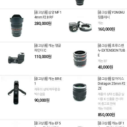
[중고상품] 삼양 MF 1
[중고상품] YONGNU
4mm F2.8 RF
링플래시
280,000원
캐논
160,000원
[중고상품] 캐논 앵글
[중고상품] 호루스벤
파인더 C
누 EXTENSION TUB
E
110,000원
캐논 EF
40,000원
[중고상품] 캐논 BR-E
[중고상품] 칼자이스
1
Distagon 25mm F2
ZE
제푸의 상태 매우좋음
박스없음
제품의 상태 신품급 실
사용 X 신품을 전시하
90,000원
여 중고로 판매
캐논 마운트
850,000원
[중고상품] 캐논 EF 5
[중고상품] 캐논 EF 1