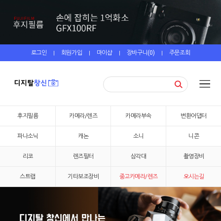
로그인
회원가입
마이샵
장바구니(
0
)
주문조회
|
|
|
|
후지필름
카메라/렌즈
카메라부속
변환어댑터
파나소닉
캐논
소니
니콘
리코
렌즈필터
삼각대
촬영장비
스트랩
기타보조장비
중고카메라/렌즈
오시는길