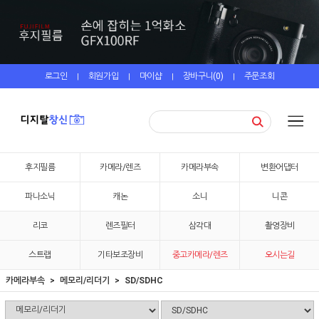
로그인
회원가입
마이샵
장바구니(
0
)
주문조회
|
|
|
|
후지필름
카메라/렌즈
카메라부속
변환어댑터
파나소닉
캐논
소니
니콘
리코
렌즈필터
삼각대
촬영장비
스트랩
기타보조장비
중고카메라/렌즈
오시는길
카메라부속
메모리/리더기
SD/SDHC