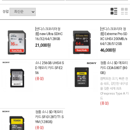
정렬
[샌디스크코리아정
[샌디스크코리아 정
품] new Ultra SDHC
품] Extreme Pro SD
16/32/64/128GB
XC UHS-I 200MB/s
64/128/512GB
21,000원
46,000원
소니 256GB UHS-II S
정품 소니 SD 메모리
D 메모리 카드 SF-E2
카드 CEA-G80T (80
56
GB)
(품절)
컴팩트한 크기, 빠른 전
송 속도, 강인한 내구성
을 갖춘 세계 최초
CFexpress Type A 카
드
(품절)
정품 소니 SD 메모리
카드 SF-G128T/T1 S
YM (128GB)
(품절)