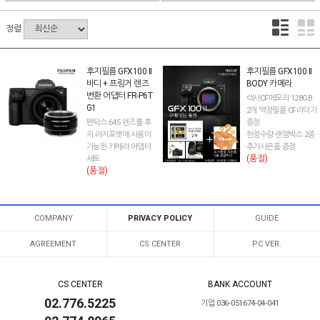
정렬
후지필름 GFX100 II
후지필름 GFX100 II
바디 + 프링거 렌즈
BODY 카메라
변환 어댑터 FR-P6T
렉사CF메모리 128GB
G1
2개 액정필름 CF리더기
펜탁스 645 렌즈를 후
증정
지 라지포맷에 사용이
한정수량 랜덤박스 2종
가능한 카메라 어댑터
추가사은품 증정
(품절)
세트
(품절)
COMPANY
PRIVACY POLICY
GUIDE
AGREEMENT
CS CENTER
PC VER.
CS CENTER
BANK ACCOUNT
02.776.5225
기업 036-051674-04-041