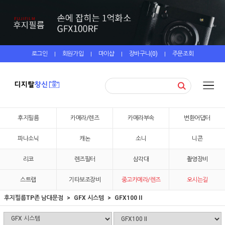
로그인
회원가입
마이샵
장바구니(
0
)
주문조회
|
|
|
|
후지필름
카메라/렌즈
카메라부속
변환어댑터
파나소닉
캐논
소니
니콘
리코
렌즈필터
삼각대
촬영장비
스트랩
기타보조장비
중고카메라/렌즈
오시는길
후지필름TP존 남대문점
GFX 시스템
GFX100 II