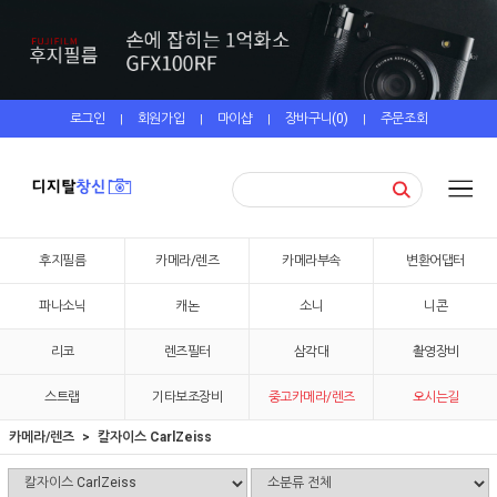
로그인
회원가입
마이샵
장바구니(
0
)
주문조회
|
|
|
|
후지필름
카메라/렌즈
카메라부속
변환어댑터
파나소닉
캐논
소니
니콘
리코
렌즈필터
삼각대
촬영장비
스트랩
기타보조장비
중고카메라/렌즈
오시는길
카메라/렌즈
칼자이스 CarlZeiss