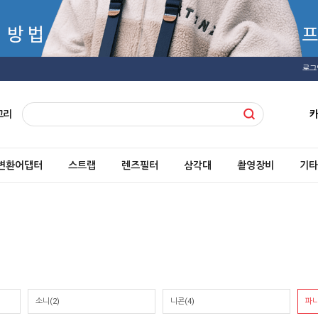
로그
고리
변환어댑터
스트랩
렌즈필터
삼각대
촬영장비
기타
소니(2)
니콘(4)
파나