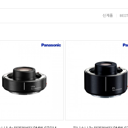
신제품
BES