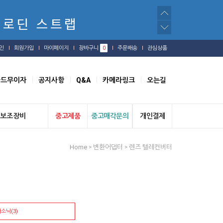
인
회원가입
마이페이지
장바구니
0
주문배송
관심상품
카드무이자
공지사항
Q&A
카메라링크
오는길
보조장비
중고제품
중고매각문의
개인결제
Home
변환어댑터
렌즈 텔레컨버터
>
>
소닉(3)