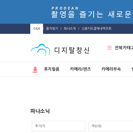
Q&A
즐겨찾기
회사소개
신용카드결제내역조회
전체 카테
홈
후지필름
카메라/렌즈
카메라부속
파나소닉
후지(7)
캐논(6)