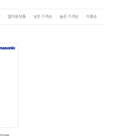
T
많이본상품
낮은 가격순
높은 가격순
이름순