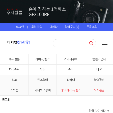
로그인
회원가입
마이샵
장바구니(
0
)
주문조회
|
|
|
|
후지필름
카메라/렌즈
카메라부속
변환어댑터
파나소닉
캐논
소니
니콘
리코
렌즈필터
삼각대
촬영장비
스트랩
기타보조장비
중고카메라/렌즈
오시는길
로그인
한글 자판 열기