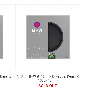
ensity)
슈나이더 B+W 렌즈필터 N.D(Neutral Density)
1000x 43mm
SOLD OUT