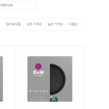
선필터(23)
T
많이본상품
낮은 가격순
높은 가격순
이름순