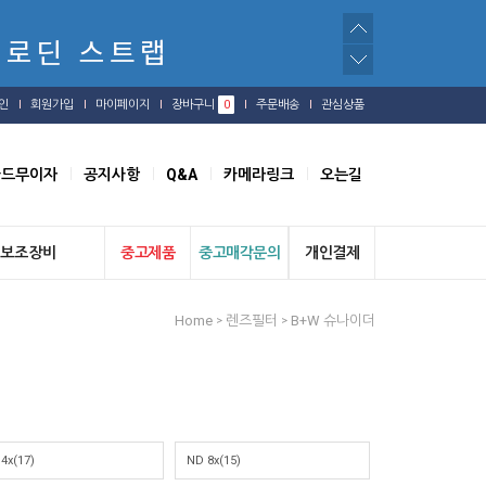
인
회원가입
마이페이지
장바구니
0
주문배송
관심상품
카드무이자
공지사항
Q&A
카메라링크
오는길
보조장비
중고제품
중고매각문의
개인결제
Home
렌즈필터
B+W 슈나이더
>
>
4x(17)
ND 8x(15)