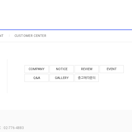
NT
CUSTOMER CENTER
COMPANY
NOTICE
REVIEW
EVENT
Q&A
GALLERY
중고매각문의
 02-776-4883