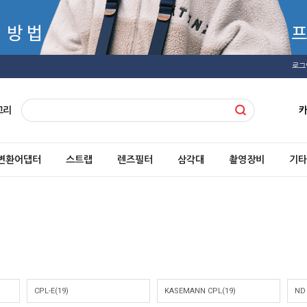
로그
고리
변환어댑터
스트랩
렌즈필터
삼각대
촬영장비
기타
CPL-E(19)
KASEMANN CPL(19)
ND 