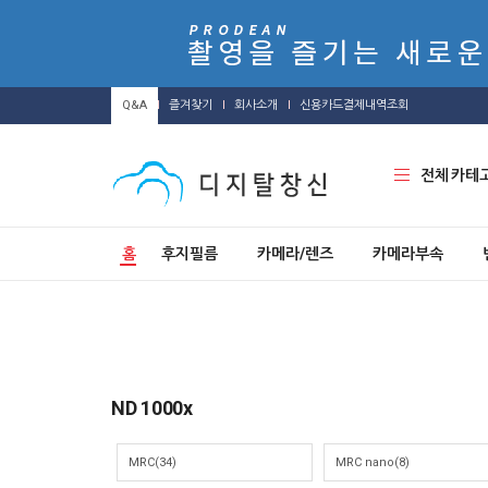
Q&A
즐겨찾기
회사소개
신용카드결제내역조회
전체 카테
홈
후지필름
카메라/렌즈
카메라부속
ND 1000x
MRC(34)
MRC nano(8)