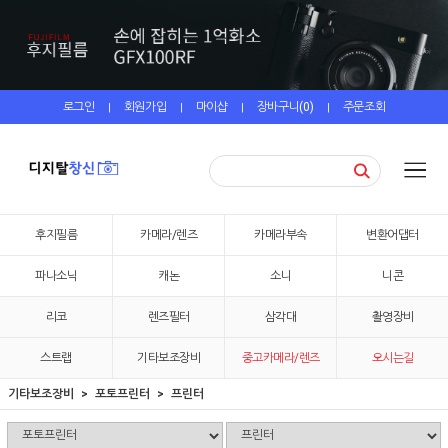
로그인
회원가입
마이샵
장바구니(
0
)
주문조회
|
|
|
|
후지필름
카메라/렌즈
카메라부속
변환어댑터
파나소닉
캐논
소니
니콘
리코
렌즈필터
삼각대
촬영장비
스트랩
기타보조장비
중고카메라/렌즈
오시는길
기타보조장비
포토프린터
프린터