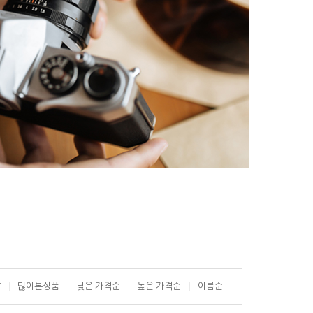
T
많이본상품
낮은 가격순
높은 가격순
이름순