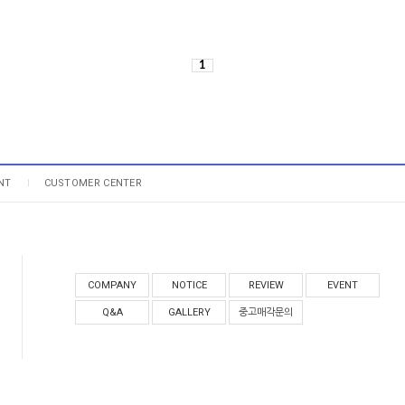
1
NT
CUSTOMER CENTER
COMPANY
NOTICE
REVIEW
EVENT
Q&A
GALLERY
중고매각문의