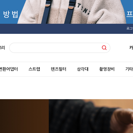
로그
고리
변환어댑터
스트랩
렌즈필터
삼각대
촬영장비
기타