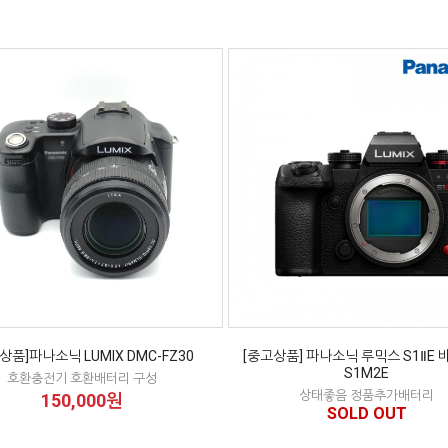
상품]파나소닉 LUMIX DMC-FZ30
[중고상품] 파나소닉 루믹스 S1ⅡE 바
S1M2E
호환충전기 호환배터리 구성
상태좋음 정품추가배터리
150,000원
SOLD OUT