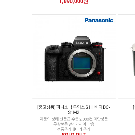
1,890,000원
[중고상품] 파나소닉 루믹스 S1 II 바디 DC-
S1M2
제품의 상태 신품급 수준 2.000컷 미만상품
무상보증 3년 가까이 남음
정품추가배터리 추가
SOLD OUT