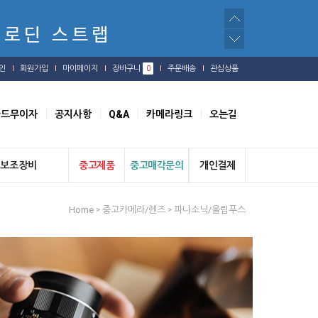
인
회원가입
마이페이지
장바구니
0
주문배송
관심상품
카드무이자
공지사항
Q&A
카메라링크
오는길
보조장비
중고제품
중고매각문의
개인결제
Home
중고카메라/렌즈
파나소닉/올림푸스
>
>