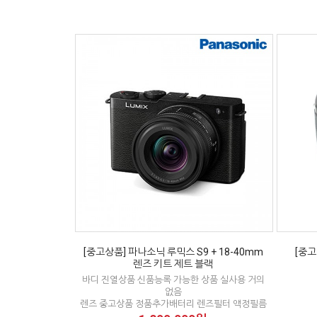
[중고상품] 파나소닉 루믹스 S9 + 18-40mm
[중고
렌즈 키트 제트 블랙
바디 진열상품 신품능록 가능한 상품 실사용 거의
없음
렌즈 중고상품 정품추가배터리 렌즈필터 액정필름