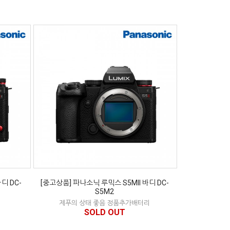
디 DC-
[중고상품] 파나소닉 루믹스 S5MII 바디 DC-
S5M2
제푸의 상태 좋음 정품추가배터리
SOLD OUT