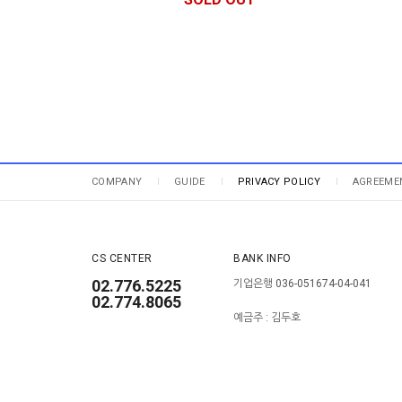
COMPANY
GUIDE
PRIVACY POLICY
AGREEME
CS CENTER
BANK INFO
02.776.5225
기업은행 036-051674-04-041
02.774.8065
예금주 : 김두호