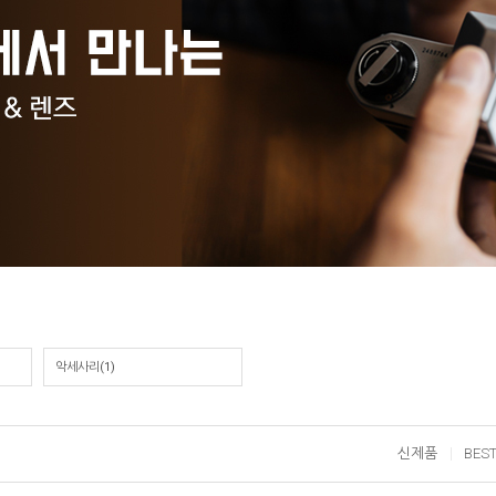
악세사리(1)
신제품
BES