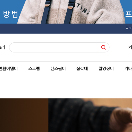
로그
고리
변환어댑터
스트랩
렌즈필터
삼각대
촬영장비
기타