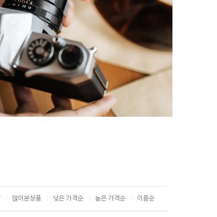
T
많이본상품
낮은 가격순
높은 가격순
이름순