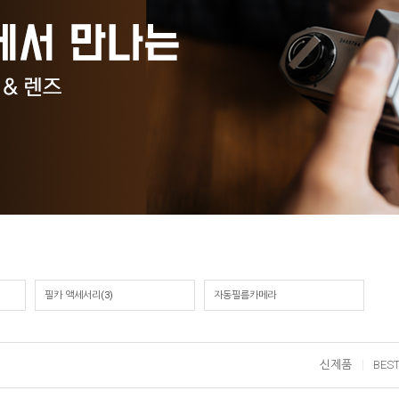
필카 액세서리(3)
자동필름카메라
신제품
BES