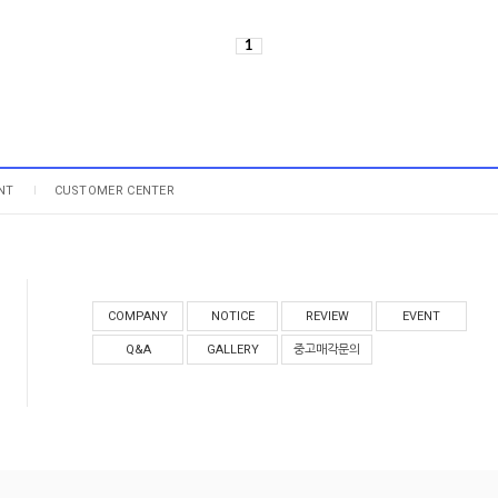
1
NT
CUSTOMER CENTER
COMPANY
NOTICE
REVIEW
EVENT
Q&A
GALLERY
중고매각문의