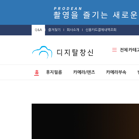
Q&A
즐겨찾기
회사소개
신용카드결제내역조회
전체 카테
홈
후지필름
카메라/렌즈
카메라부속