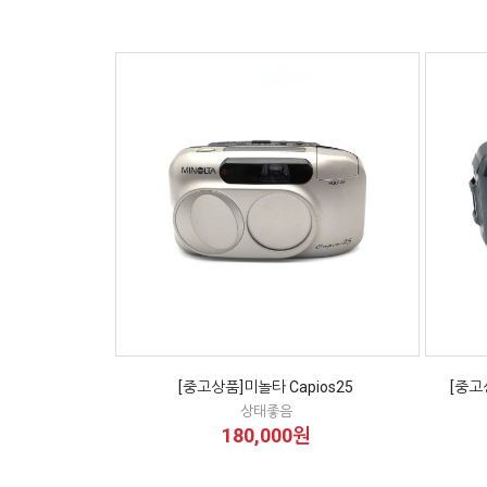
[중고상품]미놀타 Capios25
[중고
상태좋음
180,000원