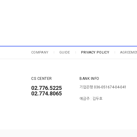
COMPANY
GUIDE
PRIVACY POLICY
AGREEME
CS CENTER
BANK INFO
02.776.5225
기업은행 036-051674-04-041
02.774.8065
예금주 : 김두호