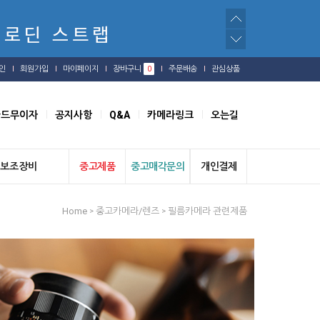
인
회원가입
마이페이지
장바구니
0
주문배송
관심상품
카드무이자
공지사항
Q&A
카메라링크
오는길
보조장비
중고제품
중고매각문의
개인결제
Home
중고카메라/렌즈
필름카메라 관련제품
>
>