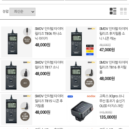
정렬
SMDV 인터벌 타이머
SMDV 인터벌 타이머
릴리즈 T806 파나소
릴리즈 후지필름 소
닉 라이카
니 니콘 캐논
48,000원
48,000원
47,000원
SMDV 인터벌 타이머
SMDV 인터벌 타이머
릴리즈 T817 소니
릴리즈 T816 후지필
름
48,000원
48,000원
SMDV 인터벌 타이머
고독스 X3pro 소니
릴리즈 T815 니콘 후
무선 동조기 송신기
지필름
OLED 터치스크린
48,000원
145,000원
135,000원