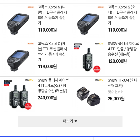
고독스 XproII N (니
고독스 XproII S (소
콘) TTL 무선 플래시
니) TTL 무선 플래시
트리거 동조기 송신
트리거 동조기 송신
기
기
119,000원
119,000원
고독스 XproII C (캐
SMDV 플래시 웨이브
논) TTL 무선 플래시
4 TTL 단품 / 양방향
트리거 동조기 송신
송수신 (캐논용)
기
120,000원
119,000원
SMDV 플래시 웨이브
SMDV TF-334 (소니
4 TTL 세트(Kit) / 양
신형 호환)
방향송수신 (캐논용)
핫슈 컨버터
240,000원
25,000원
더보기 ▼