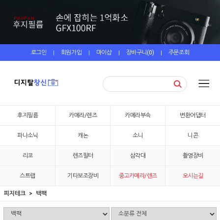
로그인
회원가입
마이샵
장바구니(
0
)
주문조회
|
|
|
|
후지필름
카메라/렌즈
카메라부속
변환어댑터
파나소닉
캐논
소니
니콘
리코
렌즈필터
삼각대
촬영장비
스트랩
기타보조장비
중고카메라/렌즈
오시는길
피지테크
백팩