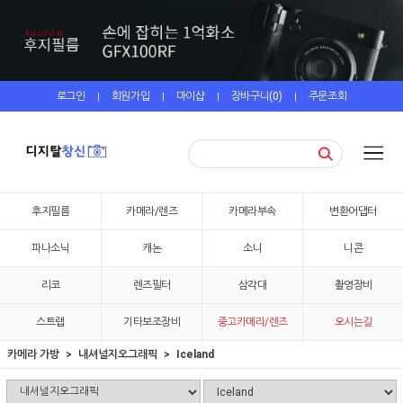
로그인
회원가입
마이샵
장바구니(
0
)
주문조회
|
|
|
|
후지필름
카메라/렌즈
카메라부속
변환어댑터
파나소닉
캐논
소니
니콘
리코
렌즈필터
삼각대
촬영장비
스트랩
기타보조장비
중고카메라/렌즈
오시는길
카메라 가방
내셔널지오그래픽
Iceland